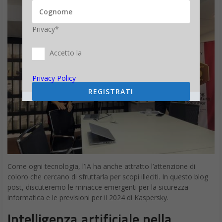
Privacy*
Accetto la
Privacy Policy
REGISTRATI
Come ogni tecnologia, l’IA ha anche attratto l’attenzione di
coloro che cercano di sfruttarla per scopi illeciti. In questo blog
post, discuteremo le minacce emergenti per la sicurezza
informatica e le previsioni per il 2024 di Kaspersky.
Intelligenza artificiale nella