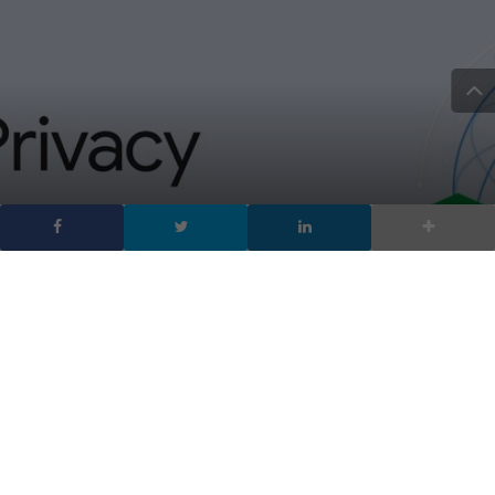
Google aggiorna Privacy
Sandbox per proteggere i
dati degli utenti
DA
ANDREA INDIANO
|
28 NOV 2023
|
CYBER SECURITY
|
Il più diffuso motore di ricerca lancia Google Privacy