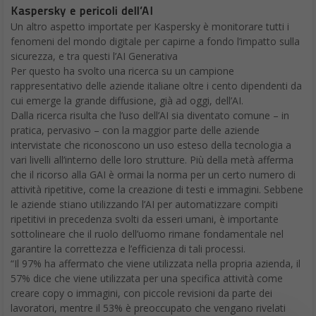
Kaspersky e pericoli dell’AI
Un altro aspetto importate per Kaspersky è monitorare tutti i
fenomeni del mondo digitale per capirne a fondo l’impatto sulla
sicurezza, e tra questi l’AI Generativa
Per questo ha svolto una ricerca su un campione
rappresentativo delle aziende italiane oltre i cento dipendenti da
cui emerge la grande diffusione, già ad oggi, dell’AI.
Dalla ricerca risulta che l’uso dell’AI sia diventato comune – in
pratica, pervasivo – con la maggior parte delle aziende
intervistate che riconoscono un uso esteso della tecnologia a
vari livelli all’interno delle loro strutture. Più della metà afferma
che il ricorso alla GAI è ormai la norma per un certo numero di
attività ripetitive, come la creazione di testi e immagini. Sebbene
le aziende stiano utilizzando l’AI per automatizzare compiti
ripetitivi in precedenza svolti da esseri umani, è importante
sottolineare che il ruolo dell’uomo rimane fondamentale nel
garantire la correttezza e l’efficienza di tali processi.
“Il 97% ha affermato che viene utilizzata nella propria azienda, il
57% dice che viene utilizzata per una specifica attività come
creare copy o immagini, con piccole revisioni da parte dei
lavoratori, mentre il 53% è preoccupato che vengano rivelati