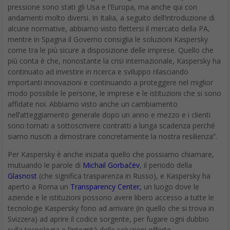
pressione sono stati gli Usa e l’Europa, ma anche qui con
andamenti molto diversi. In Italia, a seguito dell’introduzione di
alcune normative, abbiamo visto flettersi il mercato della PA,
mentre in Spagna il Governo consiglia le soluzioni Kaspersky
come tra le più sicure a disposizione delle imprese. Quello che
più conta è che, nonostante la crisi internazionale, Kaspersky ha
continuato ad investire in ricerca e sviluppo rilasciando
importanti innovazioni e continuando a proteggere nel miglior
modo possibile le persone, le imprese e le istituzioni che si sono
affidate noi. Abbiamo visto anche un cambiamento
nell’atteggiamento generale dopo un anno e mezzo e i clienti
sono tornati a sottoscrivere contratti a lunga scadenza perché
siamo riusciti a dimostrare concretamente la nostra resilienza”.
Per Kaspersky è anche iniziata quello che possiamo chiamare,
mutuando le parole di
Michail Gorbačëv
, il periodo della
Glasnost
(che significa trasparenza in Russo), e Kaspersky ha
aperto a Roma un
Transparency Center,
un luogo dove le
aziende e le istituzioni possono avere libero accesso a tutte le
tecnologie Kaspersky fono ad arrivare (in quello che si trova in
Svizzera) ad aprire il codice sorgente, per fugare ogni dubbio
sulla tecnologia e l’integrità delle soluzioni offerte.