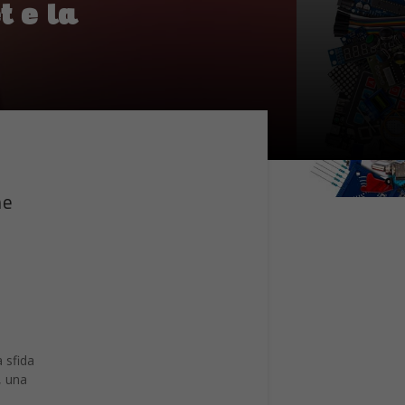
t e la
ne
a sfida
, una