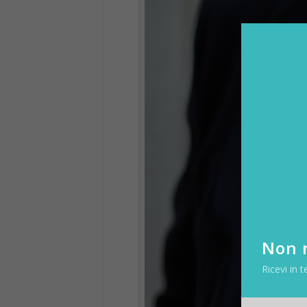
Non r
Ricevi in t