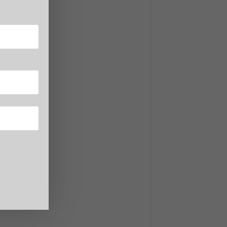
ate
o.
stemi
 di
oud
e