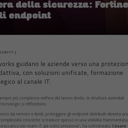
ra della sicurezza: Fortine
li endpoint
ECURITY
|
works guidano le aziende verso una protezio
adattiva, con soluzioni unificate, formazione
gico al canale IT.
sempre più complessa nell’era del lavoro ibrido, le strutture aziendali
tecnologici si diffondono.
avoro da remoto e ibridi, proteggere gli endpoint distribuiti diventa un
 complessità crescente si traduce spesso in una visibilità frammentata
vraccarico per team IT già sotto pressione”, ha sottolineato
Cesare