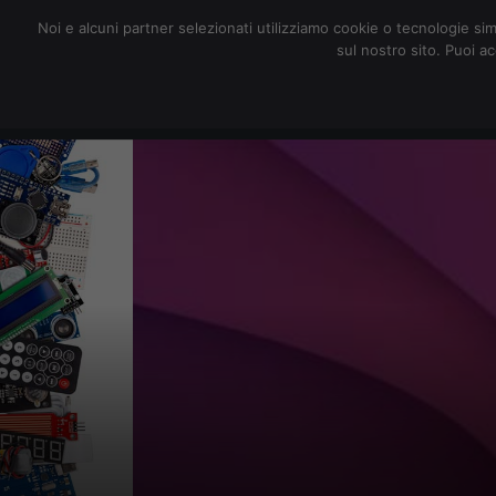
redazione@digitalic.it
Noi e alcuni partner selezionati utilizziamo cookie o tecnologie sim
sul nostro sito. Puoi a
Hardware & Software
D