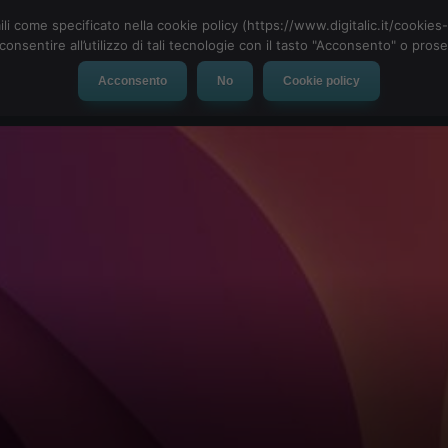
ili come specificato nella cookie policy (https://www.digitalic.it/cookie
cconsentire all’utilizzo di tali tecnologie con il tasto "Acconsento" o pro
Acconsento
No
Cookie policy
evice
Social Network
App
Automotive
Tech-News