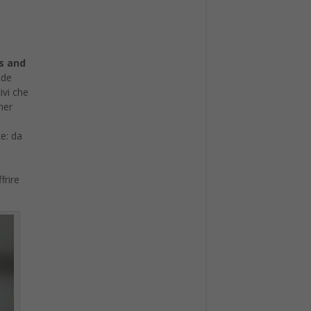
es and
ide
ivi che
ner
ce: da
frire