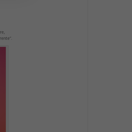
re,
rente”.