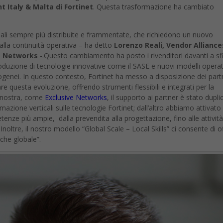
t Italy & Malta di Fortinet
. Questa trasformazione ha cambiato
dali sempre più distribuite e frammentate, che richiedono un nuovo
 alla continuità operativa – ha detto
Lorenzo Reali, Vendor Allianc
e Networks
-.Questo cambiamento ha posto i rivenditori davanti a sf
troduzione di tecnologie innovative come il SASE e nuovi modelli operat
ogenei. In questo contesto, Fortinet ha messo a disposizione dei part
are questa evoluzione, offrendo strumenti flessibili e integrati per la
e nostra, come
Exclusive Networks
, il supporto ai partner è stato dupli
azione verticali sulle tecnologie Fortinet; dall’altro abbiamo attivato
enze più ampie, dalla prevendita alla progettazione, fino alle attività
noltre, il nostro modello “Global Scale – Local Skills” ci consente di of
 che globale”.