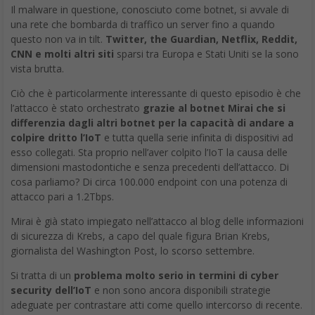
Ciò che è particolarmente interessante di questo episodio è che
l’attacco è stato orchestrato
grazie al botnet Mirai che si
differenzia dagli altri botnet per la capacità di andare a
colpire dritto l’IoT
e tutta quella serie infinita di dispositivi ad
esso collegati. Sta proprio nell’aver colpito l’IoT la causa delle
dimensioni mastodontiche e senza precedenti dell’attacco. Di
cosa parliamo? Di circa 100.000 endpoint con una potenza di
attacco pari a 1.2Tbps.
Mirai è già stato impiegato nell’attacco al blog delle informazioni
di sicurezza di Krebs, a capo del quale figura Brian Krebs,
giornalista del Washington Post, lo scorso settembre.
Si tratta di un
problema molto serio in termini di cyber
security dell’IoT
e non sono ancora disponibili strategie
adeguate per contrastare atti come quello intercorso di recente.
Ciò che preoccupa maggiormente è la capacità di allargarsi a
macchia d’olio di un simile attacco.
Secondo
Joe Weiss, a capo di Applied Control Solutions
e
autore di un libro sulla sicurezza industriale, è molto difficile