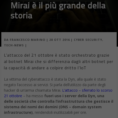
DA
FRANCESCO MARINO
|
28 OTT 2016
|
CYBER SECURITY
,
TECH-NEWS
|
L’attacco del 21 ottobre è stato orchestrato grazie
al botnet Mirai che si differenzia dagli altri botnet per
la capacità di andare a colpire dritto l’IoT
La vittima del cyberattacco è stata la Dyn, alla quale è stato
negato l’accesso ai servizi. Si parla dell’utilizzo da parte degli
hacker di un’arma chiamata Mirai.
L’attacco – sferrato lo scorso
21 ottobre
– ha messo
fuori uso i server della Dyn, una
delle società che controlla l’infrastruttura che gestisce il
sistema dei nomi dei domini (DNS – domain system
infrastructure)
, rendendoli inutilizzabili per ore.
Il malware in questione, conosciuto come botnet, si avvale di
una rete che bombarda di traffico un server fino a quando
questo non va in tilt.
Twitter, the Guardian, Netflix, Reddit,
CNN e molti altri siti
sparsi tra Europa e Stati Uniti se la sono
vista brutta.