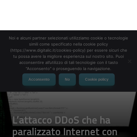
Noi e alcuni partner selezionati utilizziamo cookie o tecnologie
simili come specificato nella cookie policy
(https://www.digitalic.it/cookies-policy) per essere sicuri che
tu possa avere la migliore esperienza sul nostro sito. Puoi
acconsentire all’utilizzo di tali tecnologie con il tasto
"Acconsento" o proseguendo la navigazione.
Acconsento
No
Cookie policy
L’attacco DDoS che ha
paralizzato Internet con
Mirai è il più grande della
storia