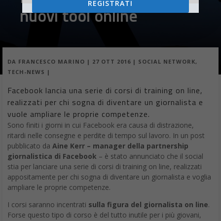
DA
FRANCESCO MARINO
|
27 OTT 2016
|
SOCIAL NETWORK
,
TECH-NEWS
|
Facebook lancia una serie di corsi di training on line,
realizzati per chi sogna di diventare un giornalista e
vuole ampliare le proprie competenze.
Sono finiti i giorni in cui Facebook era causa di distrazione,
ritardi nelle consegne e perdite di tempo sul lavoro. In un post
pubblicato da
Aine Kerr – manager della partnership
giornalistica di Facebook
– è stato annunciato che il social
stia per lanciare una serie di corsi di training on line, realizzati
appositamente per chi sogna di diventare un giornalista e voglia
ampliare le proprie competenze.
I corsi saranno incentrati
sulla figura del giornalista on line
.
Forse questo tipo di corso è del tutto inutile per i più giovani,
che maneggiano alla perfezione i social. Farà comodo invece a
chi punta a ottimizzare al meglio la fruizione di Facebook,
aiutando a
imparare a distinguere la sfera professionale
da quella privata, definendo un audience specifico dei
propri post pubblicati e imparando a muoversi tra le