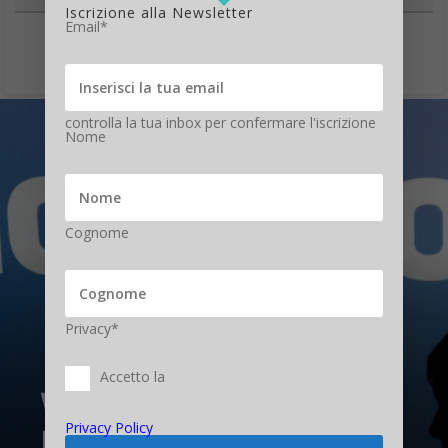
controlla la tua inbox per confermare l'iscrizione
Nome
Cognome
Privacy*
Accetto la
Vuoi fare il giornalista?
Impara con Facebook e i
Privacy Policy
REGISTRATI
nuovi tool online