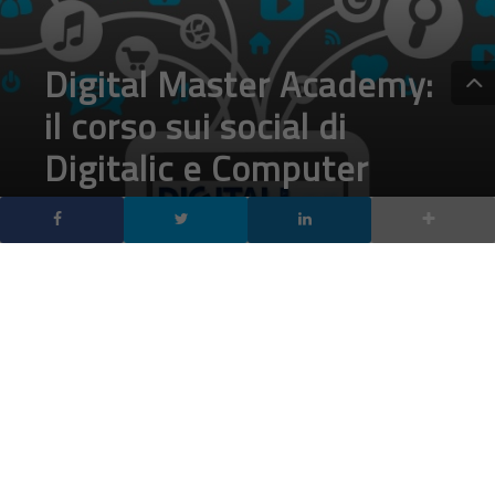
il corso sui social di
Digitalic e Computer
Gross
DA
FRANCESCO MARINO
|
27 OTT 2016
|
SOCIAL NETWORK
,
TECH-NEWS
|
Computer Gross, Digitalic e LinkedIn per la prima volta
insieme a guidare la trasformazione digitale nel
settore ICT con un corso innovativo sui social media
per business.
Computer Gross
,
Digitalic
e
LinkedIn
per la prima volta
insieme a guidare la trasformazione digitale nel settore ICT.
Innovazione e trasformazione digitale rappresentano sempre
più i driver fondamentali per assicurare crescita e sviluppo. Il
Digital Master Academy consente a manager, imprenditori e