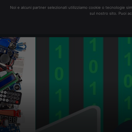
redazione@digitalic.it
Noi e alcuni partner selezionati utilizziamo cookie o tecnologie sim
sul nostro sito. Puoi a
Hardware & Software
D