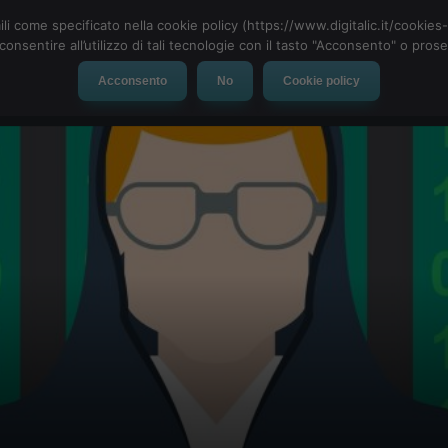
ili come specificato nella cookie policy (https://www.digitalic.it/cookie
cconsentire all’utilizzo di tali tecnologie con il tasto "Acconsento" o pro
Acconsento
No
Cookie policy
evice
Social Network
App
Automotive
Tech-News