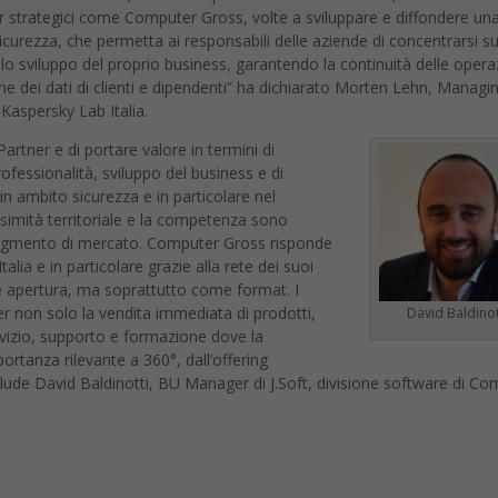
r strategici come Computer Gross, volte a sviluppare e diffondere un
sicurezza, che permetta ai responsabili delle aziende di concentrarsi su
lo sviluppo del proprio business, garantendo la continuità delle opera
ne dei dati di clienti e dipendenti” ha dichiarato Morten Lehn, Managi
 Kaspersky Lab Italia.
artner e di portare valore in termini di
fessionalità, sviluppo del business e di
n ambito sicurezza e in particolare nel
simità territoriale e la competenza sono
segmento di mercato. Computer Gross risponde
talia e in particolare grazie alla rete dei suoi
e apertura, ma soprattutto come format. I
r non solo la vendita immediata di prodotti,
David Baldinot
vizio, supporto e formazione dove la
rtanza rilevante a 360°, dall’offering
lude David Baldinotti, BU Manager di J.Soft, divisione software di Co