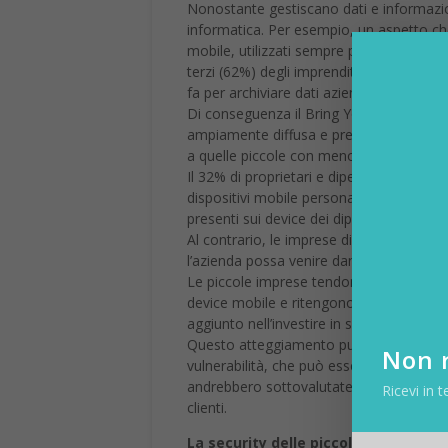
Nonostante gestiscano dati e informazio
informatica. Per esempio, un aspetto che 
mobile, utilizzati sempre più anche come
terzi (62%) degli imprenditori e dei dipend
fa per archiviare dati aziendali sensibili.
Di conseguenza il Bring Your Own Device
ampiamente diffusa e presente nelle azi
a quelle piccole con meno di 25 persone
Il 32% di proprietari e dipendenti di picc
dispositivi mobile personali vengano util
presenti sui device dei dipendenti possa
Al contrario, le imprese di grandi dime
l’azienda possa venire danneggiata dal fu
Le piccole imprese tendono quindi a esse
device mobile e ritengono che gli strume
aggiunto nell’investire in soluzioni suppl
Questo atteggiamento può mettere seriam
Non r
vulnerabilità, che può essere sfruttata d
andrebbero sottovalutate le ripercussioni
Ricevi in t
clienti.
La security delle piccole aziende pa