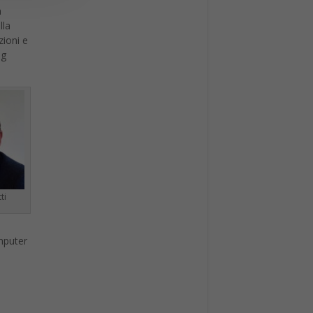
a
lla
zioni e
ng
ti
mputer