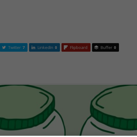
Twitter
7
LinkedIn
0
Flipboard
Buffer
0