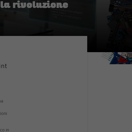
la rivoluzione
int
na
ioni
co in