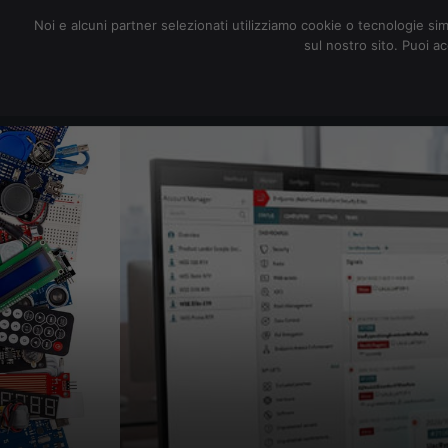
redazione@digitalic.it
Noi e alcuni partner selezionati utilizziamo cookie o tecnologie sim
sul nostro sito. Puoi a
Hardware & Software
D