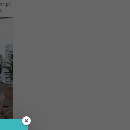
are più
e.