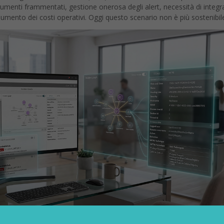
 Strumenti frammentati, gestione onerosa degli alert, necessità di integr
aumento dei costi operativi. Oggi questo scenario non è più sostenibil