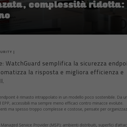
zata, complessità ridotta: 
no
CURITY
|
e: WatchGuard semplifica la sicurezza endpo
utomatizza la risposta e migliora efficienza e
I.
i endpoint è rimasto intrappolato in un modello poco sostenibile. Da u
ed EPP, accessibili ma sempre meno efficaci contro minacce evolute.
enti ma spesso troppo complesse e costose, pensate per organizzaz
Managed Service Provider (MSP): ambienti distribuiti, superfici d’attac