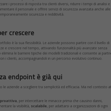
re i processi di risposta tra clienti diversi, ridurre i tempi di analisi e
mentare il personale e offrire servizi di sicurezza avanzata anche alle
temporaneamente sicurezza e redditività.
er crescere
tfolio è la sua flessibilità. Le aziende possono partire con il livello di
nze e crescere nel tempo, attivando funzionalità più avanzate senza
imina le barriere tipiche dei modelli tradizionali e consente ai partne
 con i clienti, accompagnandoli in un percorso evolutivo continuo.
zza endpoint è già qui
 le aziende a scegliere tra semplicità ed efficacia. Ma nel contesto at
proattiva
, per intercettare le minacce prima che causino danni,
entare la visibilità,
scalabile
, per adattarsi a organizzazioni di ogni