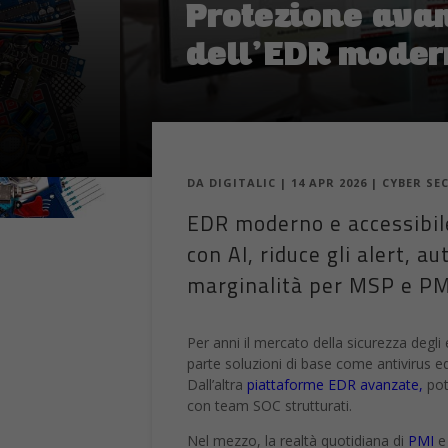
Protezione avan
dell’EDR moder
DA
DIGITALIC
|
14 APR 2026
|
CYBER SE
EDR moderno e accessibil
con AI, riduce gli alert, a
marginalità per MSP e PM
Per anni il mercato della sicurezza degl
parte soluzioni di base come antivirus 
Dall’altra
piattaforme EDR avanzate,
pot
con team SOC strutturati.
Nel mezzo, la realtà quotidiana di
PMI
e 