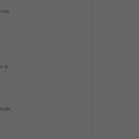
 PMI.
r di
tuale,