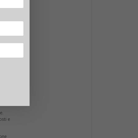
lmente
le
alert
ca di
. Il
e.
osti e
ione