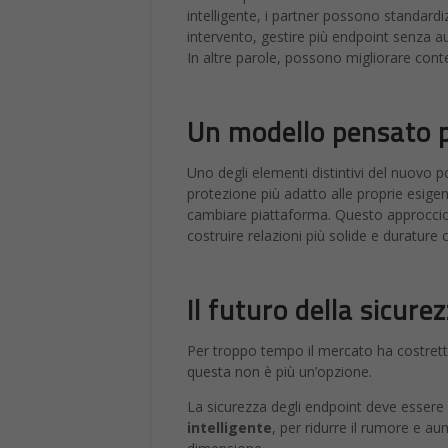
intelligente, i partner possono standardizza
intervento, gestire più endpoint senza au
In altre parole, possono migliorare con
Un modello pensato p
Uno degli elementi distintivi del nuovo por
protezione più adatto alle proprie esige
cambiare piattaforma. Questo approccio el
costruire relazioni più solide e durature
Il futuro della sicure
Per troppo tempo il mercato ha costretto
questa non è più un’opzione.
La sicurezza degli endpoint deve essere
intelligente
, per ridurre il rumore e aum