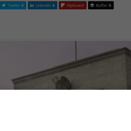
Twitter
0
LinkedIn
0
Flipboard
Buffer
0