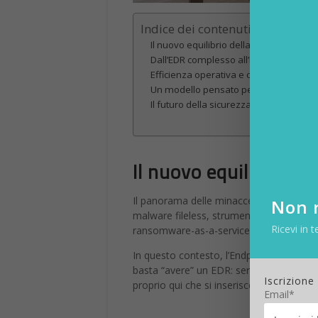
Indice dei contenuti
Il nuovo equilibrio della sicurezza end
Dall’EDR complesso all’EDR accessibile
Efficienza operativa e crescita per gli 
Un modello pensato per crescere
Il futuro della sicurezza endpoint è già
Il nuovo equilibrio de
Il panorama delle minacce è cambiato rad
Non r
malware fileless, strumenti legittimi sfr
Ricevi in t
ransomware-as-a-service. Tutti approcci p
In questo contesto, l’Endpoint Detecti
basta “avere” un EDR: serve un EDR moder
Iscrizione
proprio qui che si inserisce il nuovo port
Email*