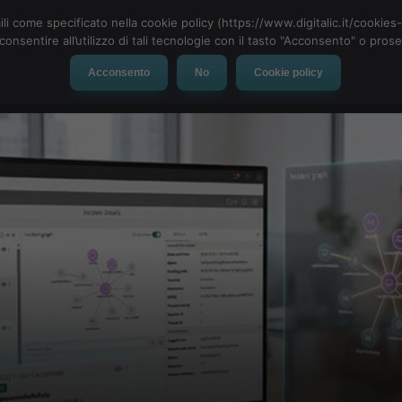
ili come specificato nella cookie policy (https://www.digitalic.it/cookie
cconsentire all’utilizzo di tali tecnologie con il tasto "Acconsento" o pro
Acconsento
No
Cookie policy
evice
Social Network
App
Automotive
Tech-News