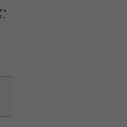
orma
le.