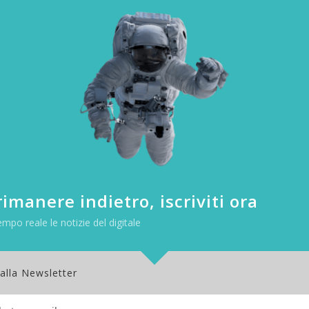
point
MSP
 qui
lla sicurezza endpoint
icalmente. Gli attaccanti utilizzano tecniche sempre più sofisticate:
imanere indietro, iscriviti ora
uttati per fini malevoli, movimento laterale automatizzato e modelli
empo reale le notizie del digitale
rogettati per aggirare le difese tradizionali basate sulla sola preven
on and Response (EDR) è diventato un elemento imprescindibile. Ma n
no, capace di coniugare efficacia, semplicità e sostenibilità operati
 alla Newsletter
folio
Endpoint Security di WatchGuard
.