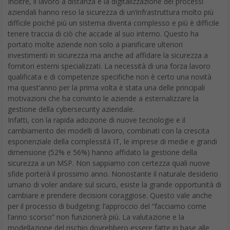
Inoltre, il lavoro a distanza e la digitalizzazione dei processi
aziendali hanno reso la sicurezza di un’infrastruttura molto più
difficile poiché più un sistema diventa complesso e più è difficile
tenere traccia di ciò che accade al suo interno. Questo ha
portato molte aziende non solo a pianificare ulteriori
investimenti in sicurezza ma anche ad affidare la sicurezza a
fornitori esterni specializzati. La necessità di una forza lavoro
qualificata e di competenze specifiche non è certo una novità
ma quest’anno per la prima volta è stata una delle principali
motivazioni che ha convinto le aziende a esternalizzare la
gestione della cybersecurity aziendale.
Infatti, con la rapida adozione di nuove tecnologie e il
cambiamento dei modelli di lavoro, combinati con la crescita
esponenziale della complessità IT, le imprese di medie e grandi
dimensione (52% e 56%) hanno affidato la gestione della
sicurezza a un MSP. Non sappiamo con certezza quali nuove
sfide porterà il prossimo anno. Nonostante il naturale desiderio
umano di voler andare sul sicuro, esiste la grande opportunità di
cambiare e prendere decisioni coraggiose. Questo vale anche
per il processo di budgeting: l’approccio del “facciamo come
l’anno scorso” non funzionerà più. La valutazione e la
modellazione del rischio dovrebbero essere fatte in base alle