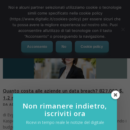
Noi e alcuni partner selezionati utilizziamo cookie o tecnologie
simili come specificato nella cookie policy
(https://www.digitalic.it/cookies-policy) per essere sicuri che
tu possa avere la migliore esperienza sul nostro sito. Puoi
MENU
acconsentire all’utilizzo di tali tecnologie con il tasto
"Acconsento" o proseguendo la navigazione.
Acconsento
No
Cookie policy
Quanto costa alle aziende un data breach? 827.000 $,
1,2 milioni se pubblico
Non rimanere indietro,
DA
ADMIN
|
6 NOV 2021
|
CYBER SECURITY
iscriviti ora
di Evgeniya Naumova, Executive VP, Corporate Business at
Kaspersky. Le aziende che in questo periodo stanno pianificando i
Ricevi in tempo reale le notizie del digitale
budget per il nuovo anno dovranno tenere ancora conto