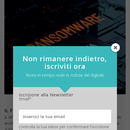
Non rimanere indietro,
iscriviti ora
Ricevi in tempo reale le notizie del digitale
Iscrizione alla Newsletter
Email*
IL FENOMENO “BIG TIME HUNTING”
A differenza dei ransomware generici, però, quelli mirati – noti
anche come “big time hunting” – rilevati a livello globale sono
controlla la tua inbox per confermare l'iscrizione
aumentati.