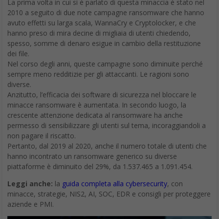
La prima volta in cui si è parlato di questa minaccia è stato nel
2010 a seguito di due note campagne ransomware che hanno
avuto effetti su larga scala, WannaCry e Cryptolocker, e che
hanno preso di mira decine di migliaia di utenti chiedendo,
spesso, somme di denaro esigue in cambio della restituzione
dei file.
Nel corso degli anni, queste campagne sono diminuite perché
sempre meno redditizie per gli attaccanti. Le ragioni sono
diverse.
Anzitutto, l’efficacia dei software di sicurezza nel bloccare le
minacce ransomware è aumentata. In secondo luogo, la
crescente attenzione dedicata al ransomware ha anche
permesso di sensibilizzare gli utenti sul tema, incoraggiandoli a
non pagare il riscatto.
Pertanto, dal 2019 al 2020, anche il numero totale di utenti che
hanno incontrato un ransomware generico su diverse
piattaforme è diminuito del 29%, da 1.537.465 a 1.091.454.
Leggi anche:
la
guida completa alla cybersecurity
, con
minacce, strategie, NIS2, AI, SOC, EDR e consigli per proteggere
aziende e PMI.