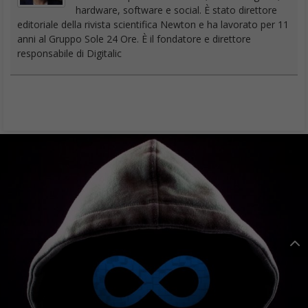
hardware, software e social. È stato direttore
editoriale della rivista scientifica Newton e ha lavorato per 11
anni al Gruppo Sole 24 Ore. È il fondatore e direttore
responsabile di Digitalic