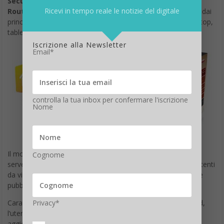
fino a 1000 Mbps
.
Ricevi in tempo reale le notizie del digitale
I prodotti di questa serie sono già disponibili con garanzia
Sitecom estendibile fino a 10 anni.
Iscrizione alla Newsletter
Email*
controlla la tua inbox per confermare l'iscrizione
Nome
Cognome
Privacy*
Kaspersky Lab per il