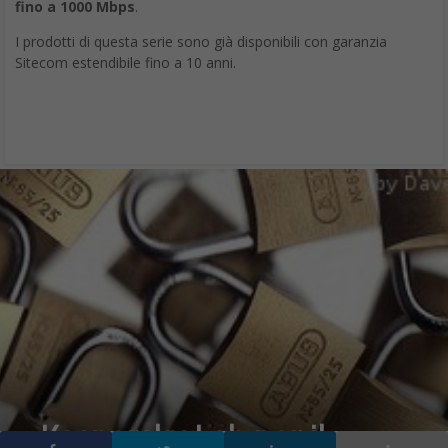
Security for
Virtualisation
,
è l’ultima
soluzione
Kaspersky Lab
che offre ai
partner di
canale una
carta in più per
dare risposte concrete alle esigenze, sempre più complesse, dei
propri clienti business. Progettata per consentire di cogliere tutti
i
benefici della virtualizzazione, senza nessun rischio per
la sicurezza
, la nuova soluzione si integra con il portafoglio
prodotti corporate di VMware e Kaspersky Lab e può essere
gestita anche centralmente attraverso Kaspersky Security
Center.
Un’unica soluzione per risolvere molte criticità. Il crescente
aumento della mobilità di dipendenti e collaboratori ha reso
infatti sempre più frequente il ricorso ad
ambienti cloud
e
virtualizzazione
e un simile scenario rende necessario un