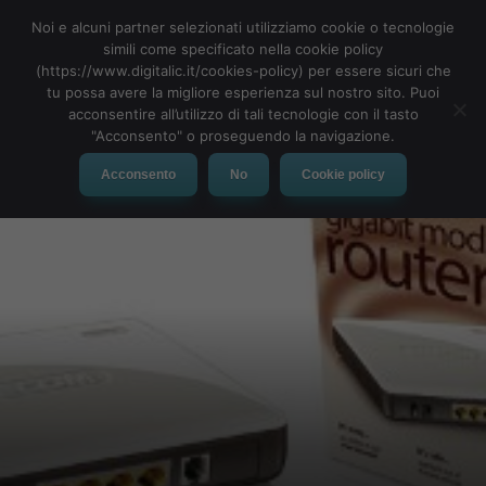
Security al router WLM-4501 Wireless Gigabit Modem
Noi e alcuni partner selezionati utilizziamo cookie o tecnologie
Router N300 X4.
Una funzionalità integrata per proteggere dai
simili come specificato nella cookie policy
principali pericoli del cybercrime; non solo PC, ma anche laptop,
(https://www.digitalic.it/cookies-policy) per essere sicuri che
tablet, telefono cellulare o televisore.
tu possa avere la migliore esperienza sul nostro sito. Puoi
acconsentire all’utilizzo di tali tecnologie con il tasto
"Acconsento" o proseguendo la navigazione.
Acconsento
No
Cookie policy
Il modem router diventa infatti in grado di comunicare con
server su Internet e offrire
protezione continuativa
agli utenti
da virus e malware, phishing, siti Web maligni (blocco URL) e
pubblicità pericolose.
Caratteristica da non sottovalutare è che, utilizzando il cloud,
l’utente finale non dovrà preoccuparsi di effettuare continui