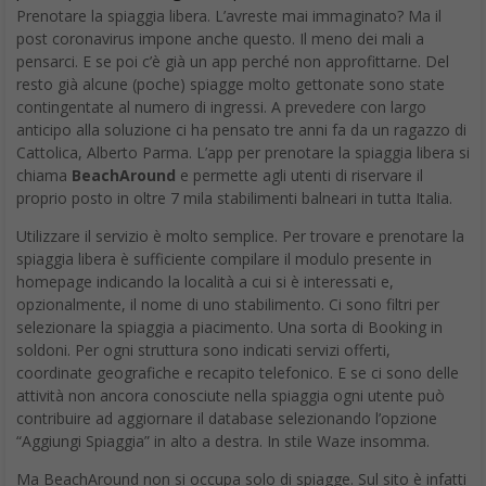
Prenotare la spiaggia libera. L’avreste mai immaginato? Ma il
post coronavirus impone anche questo. Il meno dei mali a
pensarci. E se poi c’è già un app perché non approfittarne. Del
resto già alcune (poche) spiagge molto gettonate sono state
contingentate al numero di ingressi. A prevedere con largo
anticipo alla soluzione ci ha pensato tre anni fa da un ragazzo di
Cattolica, Alberto Parma. L’app per prenotare la spiaggia libera si
chiama
BeachAround
e permette agli utenti di riservare il
proprio posto in oltre 7 mila stabilimenti balneari in tutta Italia.
Utilizzare il servizio è molto semplice. Per trovare e prenotare la
spiaggia libera è sufficiente compilare il modulo presente in
homepage indicando la località a cui si è interessati e,
opzionalmente, il nome di uno stabilimento. Ci sono filtri per
selezionare la spiaggia a piacimento. Una sorta di Booking in
soldoni. Per ogni struttura sono indicati servizi offerti,
coordinate geografiche e recapito telefonico. E se ci sono delle
attività non ancora conosciute nella spiaggia ogni utente può
contribuire ad aggiornare il database selezionando l’opzione
“Aggiungi Spiaggia” in alto a destra. In stile Waze insomma.
Ma BeachAround non si occupa solo di spiagge. Sul sito è infatti