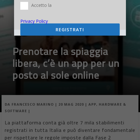
Accetto la
Privacy Policy
REGISTRATI
Prenotare la spiaggia
libera, c’è un app per un
posto al sole online
DA
FRANCESCO MARINO
|
20 MAG 2020
|
APP
,
HARDWARE &
SOFTWARE
|
La piattaforma conta già oltre 7 mila stabilimenti
registrati in tutta Italia e può diventare fondamentale
per rispettare le regole imposte dalla Fase 2