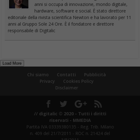
anni si occupa di innovazione, mondo digitale,
hardware, software e social. È stato direttore
editoriale della rivista scientifica Newton e ha lavorato per 11
anni al Gruppo Sole 24 Ore. È il fondatore e direttore
responsabile di Digitalic
Load More
Chi siamo
Contatti
Pubblicità
Privacy
Cookies Policy
Disclaimer
// digitalic © 2020 - Tutti i diritti
riservati - MMEDIA
Partita IVA 03339380135 - Reg. Trib. Milano
n. 409 del 21/7/2011 - ROC n. 21424 del
3/8/2011