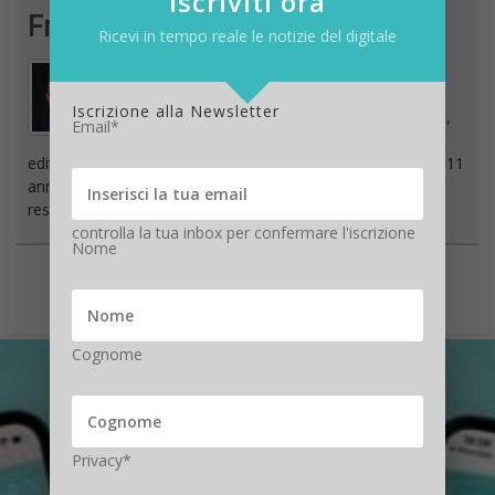
iscriviti ora
Francesco Marino
Ricevi in tempo reale le notizie del digitale
Giornalista esperto di tecnologia, da oltre 20
Iscrizione alla Newsletter
anni si occupa di innovazione, mondo digitale,
Email*
hardware, software e social. È stato direttore
editoriale della rivista scientifica Newton e ha lavorato per 11
anni al Gruppo Sole 24 Ore. È il fondatore e direttore
responsabile di Digitalic
controlla la tua inbox per confermare l'iscrizione
Nome
Cognome
Privacy*