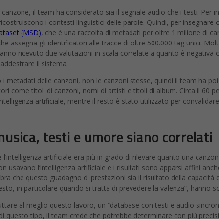
anzone, il team ha considerato sia il segnale audio che i testi. Per i
icostruiscono i contesti linguistici delle parole. Quindi, per insegnar
Dataset (MSD)
, che è una raccolta di metadati per oltre 1 milione di c
 che assegna gli identificatori alle tracce di oltre 500.000 tag unici. Mol
g hanno ricevuto due valutazioni in scala correlate a quanto è negativa
 addestrare il sistema.
 i metadati delle canzoni, non le canzoni stesse, quindi il team ha poi
ri come titoli di canzoni, nomi di artisti e titoli di album. Circa il 60 p
intelligenza artificiale, mentre il resto è stato utilizzato per convalidar
sica, testi e umore siano correlati
e l’intelligenza artificiale era più in grado di rilevare quanto una can
n usavano l’intelligenza artificiale e i risultati sono apparsi affini an
a che questo guadagno di prestazioni sia il risultato della capacità d
testo, in particolare quando si tratta di prevedere la valenza”, hanno sc
ttare al meglio questo lavoro, un “database con testi e audio sincron
di questo tipo, il team crede che potrebbe determinare con più precisi