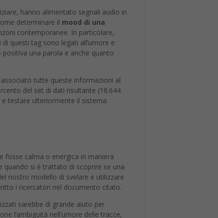
niziare, hanno alimentato segnali audio in
e come determinare il
mood
di una
anzoni contemporanee. In particolare,
ti di questi tag sono legati all’umore e
 o positiva una parola e anche quanto
 associato tutte queste informazioni al
ercento del set di dati risultante (18.644
e e testare ulteriormente il sistema.
zone fosse calma o energica in maniera
che quando si è trattato di scoprire se una
el nostro modello di svelare e utilizzare
ritto i ricercatori nel documento citato.
izzati sarebbe di grande aiuto per
one l’ambiguità nell’umore delle tracce,