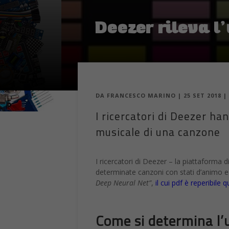
Deezer rileva l
DA
FRANCESCO MARINO
|
25 SET 2018
|
I ricercatori di Deezer ha
musicale di una canzone
I ricercatori di Deezer – la piattaforma 
determinate canzoni con stati d’animo e i
Deep Neural Net”
,
il cui pdf è reperibile q
Come si determina l’