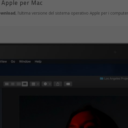
o Apple per Mac
download
, l’ultima versione del sistema operativo Apple per i compute