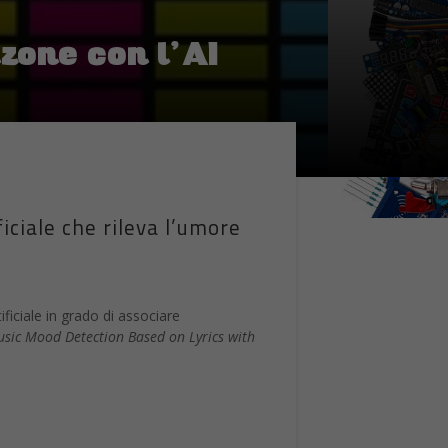
zone con l’AI
iciale che rileva l’umore
ficiale in grado di associare
sic Mood Detection Based on Lyrics with