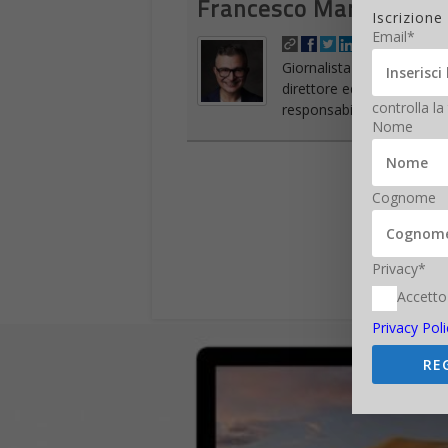
Francesco Marino
Iscrizione
Email*
Giornalista esperto di tec
direttore editoriale della
controlla la
responsabile di Digitalic
Nome
17
Cognome
SHARES
Privacy*
Accetto
Privacy Poli
RE