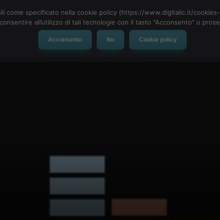
ili come specificato nella cookie policy (https://www.digitalic.it/cookie
cconsentire all’utilizzo di tali tecnologie con il tasto "Acconsento" o pro
Acconsento
No
Cookie policy
evice
Social Network
App
Automotive
Tech-News