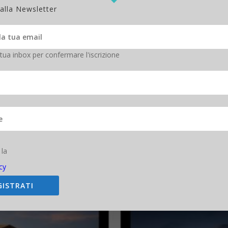
 alla Newsletter
nologia, da oltre 20 anni si occupa di innovazione, mondo digitale, ha
 rivista scientifica Newton e ha lavorato per 11 anni al Gruppo Sole 24 O
 tua inbox per confermare l'iscrizione
Facebook
3
Twitter
13
LinkedIn
1
Flipboard
B
 la
cy
GISTRATI