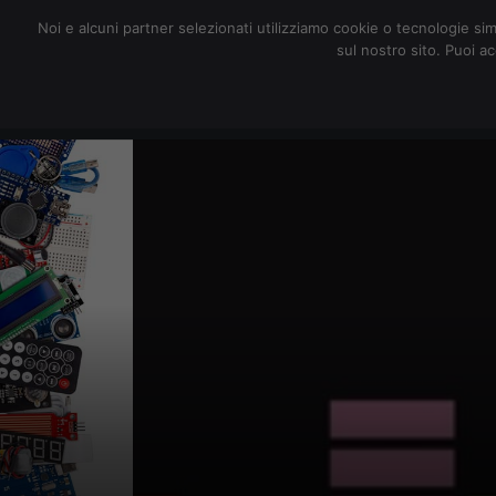
redazione@digitalic.it
Noi e alcuni partner selezionati utilizziamo cookie o tecnologie sim
sul nostro sito. Puoi a
Hardware & Software
D