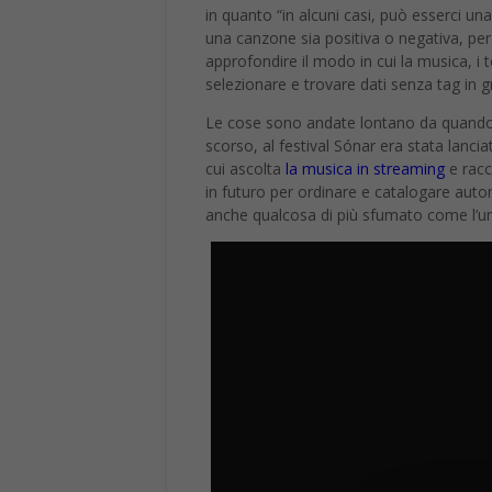
in quanto “in alcuni casi, può esserci una
una canzone sia positiva o negativa, per
approfondire il modo in cui la musica, i 
selezionare e trovare dati senza tag in g
Le cose sono andate lontano da quando pe
scorso, al festival Sónar era stata lanc
cui ascolta
la musica in streaming
e racc
in futuro per ordinare e catalogare auto
anche qualcosa di più sfumato come l’u