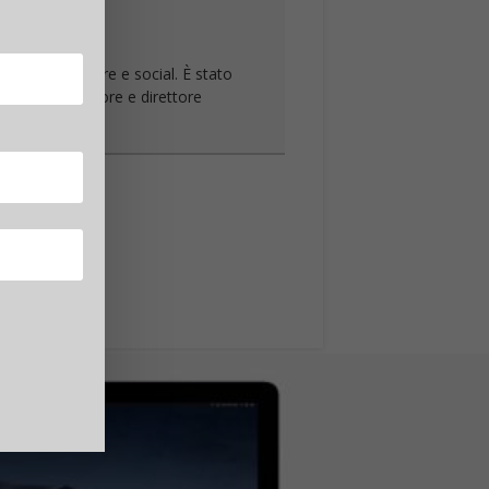
rdware, software e social. È stato
re. È il fondatore e direttore
uffer
0