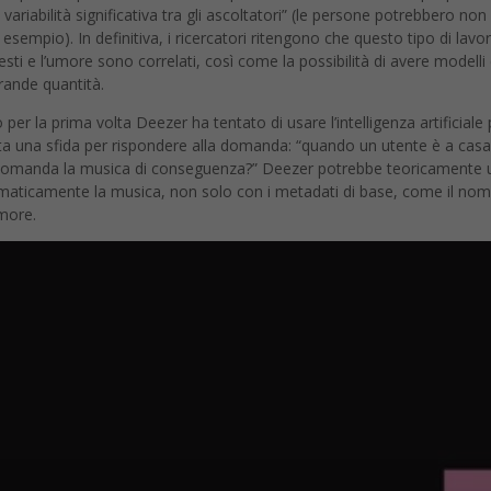
 variabilità significativa tra gli ascoltatori” (le persone potrebbero n
 esempio). In definitiva, i ricercatori ritengono che questo tipo di la
testi e l’umore sono correlati, così come la possibilità di avere model
rande quantità.
r la prima volta Deezer ha tentato di usare l’intelligenza artificiale 
iata una sfida per rispondere alla domanda: “quando un utente è a casa
omanda la musica di conseguenza?” Deezer potrebbe teoricamente uti
maticamente la musica, non solo con i metadati di base, come il nome 
more.