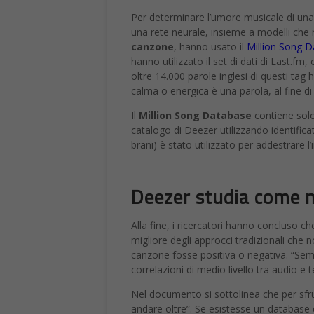
Per determinare l’umore musicale di una c
una rete neurale, insieme a modelli che r
canzone
, hanno usato il
Million Song 
hanno utilizzato il set di dati di Last.fm,
oltre 14.000 parole inglesi di questi ta
calma o energica è una parola, al fine di
Il
Million Song Database
contiene solo
catalogo di Deezer utilizzando identificato
brani) è stato utilizzato per addestrare l’
Deezer studia come mu
Alla fine, i ricercatori hanno concluso ch
migliore degli approcci tradizionali che no
canzone fosse positiva o negativa. “Sembr
correlazioni di medio livello tra audio e 
Nel documento si sottolinea che per sfru
andare oltre”. Se esistesse un database 