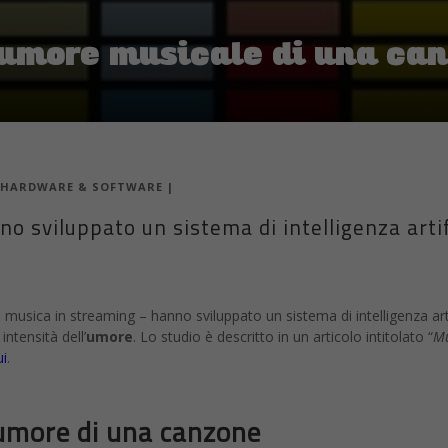
’umore musicale di una can
HARDWARE & SOFTWARE
|
nno sviluppato un sistema di intelligenza artif
di musica in streaming – hanno sviluppato un sistema di intelligenza arti
ntensità dell’
umore
. Lo studio è descritto in un articolo intitolato “
Mu
ui
.
umore di una canzone