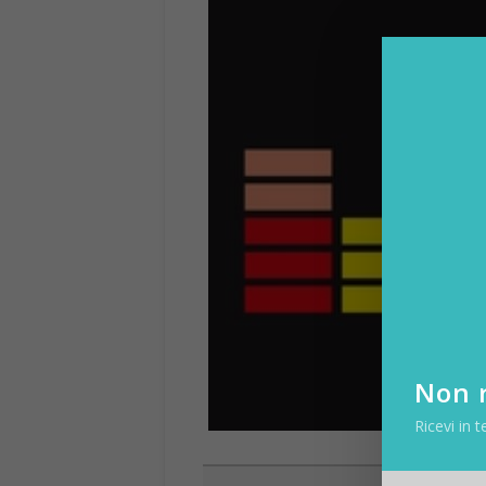
Non r
Ricevi in t