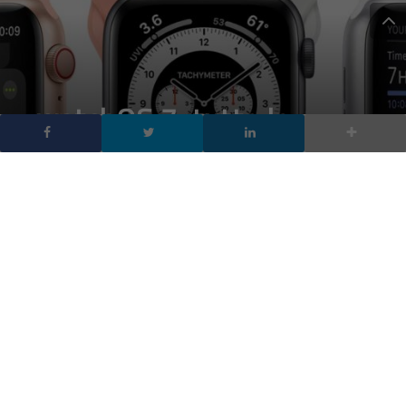
watchOS 7, tutte le
novità del sistema
operativo per Apple
Watch
DA
FRANCESCO MARINO
|
23 GIU 2020
|
HARDWARE &
SOFTWARE
,
MOBILE
|
watchOS 7 per Apple Watch introduce novità
importanti come Watch Faces personalizzabili,
monitoraggio del sonno, nuovi allenamenti e molto