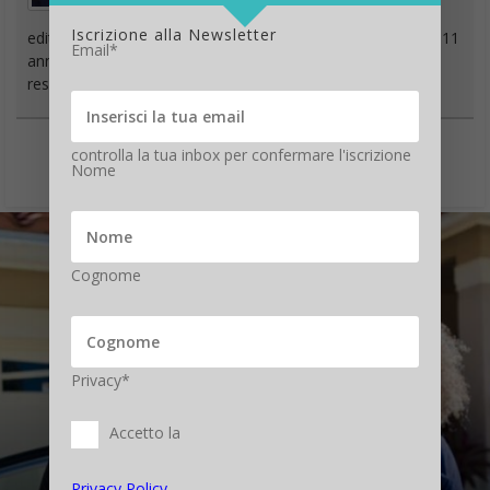
hardware, software e social. È stato direttore
Iscrizione alla Newsletter
editoriale della rivista scientifica Newton e ha lavorato per 11
Email*
anni al Gruppo Sole 24 Ore. È il fondatore e direttore
responsabile di Digitalic
controlla la tua inbox per confermare l'iscrizione
Nome
Cognome
Privacy*
Accetto la
Privacy Policy