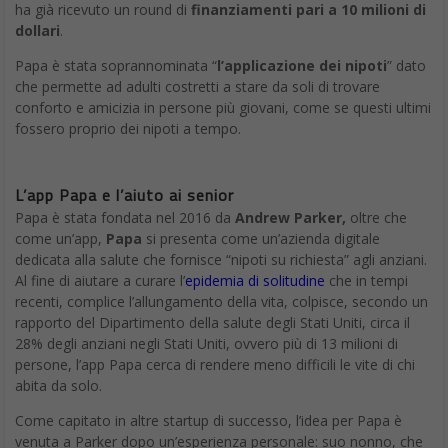
ha già ricevuto un round di
finanziamenti pari a 10 milioni di
dollari
.
Papa è stata soprannominata “
l’applicazione dei nipoti
” dato
che permette ad adulti costretti a stare da soli di trovare
conforto e amicizia in persone più giovani, come se questi ultimi
fossero proprio dei nipoti a tempo.
L’app Papa e l’aiuto ai senior
Papa è stata fondata nel 2016 da
Andrew Parker,
oltre che
come un’app,
Papa
si presenta come un’azienda digitale
dedicata alla salute che fornisce “nipoti su richiesta” agli anziani.
Al fine di aiutare a curare l’
epidemia di solitudine
che in tempi
recenti, complice l’allungamento della vita, colpisce, secondo un
rapporto del Dipartimento della salute degli Stati Uniti, circa il
28% degli anziani negli Stati Uniti, ovvero più di 13 milioni di
persone, l’app Papa cerca di rendere meno difficili le vite di chi
abita da solo.
Come capitato in altre startup di successo, l’idea per Papa è
venuta a Parker dopo un’esperienza personale: suo nonno, che