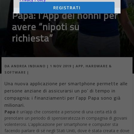
REGISTRATI
Papa: l’App dei nonni per
avere “nipoti su
richiesta”
DA
ANDREA INDIANO
|
1 NOV 2019
|
APP
,
HARDWARE &
SOFTWARE
|
Una nuova applicazione per smartphone permette alle
persone anziane di assicurarsi un po’ di tempo in
compagnia: i finanziamenti per l’app Papa sono già
milionari.
Papa
è un’app che consente a persone di una certa età di
prenotare un periodo di spensieratezza in compagnia di giovani
volenterosi. L’applicazione per smartphone e computer sta
facendo parlare di sé negli Stati Uniti, dove è stata creata e dove