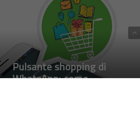
Privacy
Cookies Policy
Disclaimer
// digitalic © 2020 - Tutti i diritti
riservati - MMEDIA
Partita IVA 03339380135 - Reg. Trib. Milano
n. 409 del 21/7/2011 - ROC n. 21424 del
3/8/2011