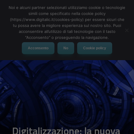
Noi e alcuni partner selezionati utilizziamo cookie o tecnologie
simili come specificato nella cookie policy
(https://www.digitalic.it/cookies-policy) per essere sicuri che
tu possa avere la migliore esperienza sul nostro sito. Puoi
acconsentire all’utilizzo di tali tecnologie con il tasto
In un
video promozionale
condiviso dalla società, si può avere
"Acconsento" o proseguendo la navigazione.
un’idea di come funzionerà il pulsante shopping di WhatsApp
Business. Il video mostra un utente che invia messaggi a
Acconsento
No
Cookie policy
un’azienda per il prodotto a cui è interessata. L’azienda risponde
quindi con un catalogo di prodotti tra cui un acquirente può
scegliere. l’acquirente quindi, aggiunge semplicemente il
prodotto alla carta ed effettua il check-out dall’app stessa
Francesco Marino
Giornalista esperto di tecnologia, da oltre 20
anni si occupa di innovazione, mondo digitale,
hardware, software e social. È stato direttore
editoriale della rivista scientifica Newton e ha lavorato per 11