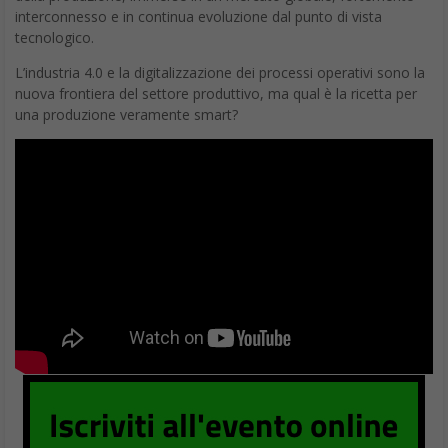
scoperta grazie al
telescopio SOFIA
DA
FRANCESCO MARINO
|
27 OTT 2020
|
HARDWARE &
SOFTWARE
,
TECH-NEWS
|
Trovata per la prima volta conferma della presenza di
molecole di acqua sulla superficie del nostro satellite
visibile dalla Terra e regolarmente illuminata dal sole
C’è acqua sulla Luna. E si trova anche in una zona illuminata dal
Sole e visibile dalla Terra (la faccia a noi visibile). Il tutto è stato
possibile grazie a
SOFIA
(Stratospheric Observatory for Infrared
Astronomy), un osservatorio aereo con un telescopio infrarosso
di 2,5 metri montato su un Boeing 747 della NASA che ha
trovato molecole d’acqua
all’interno del cratere Clavius
, uno
dei più grandi osservabili dalla Terra, situato nell’emisfero
meridionale della Luna. Acqua “intrappolata”, probabilmente,
sotto forma di ghiaccio nelle rocce lunari
. Una scoperta