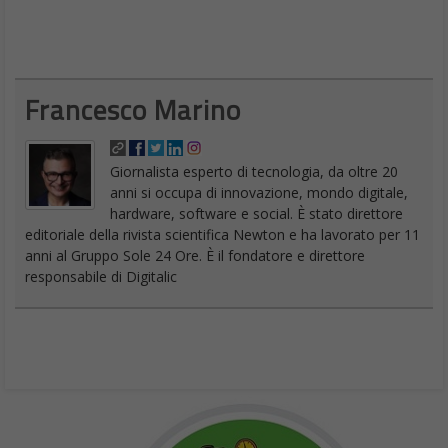
sappiamo che è lì. Questa scoperta sfida la nostra comprensione
della superficie lunare e solleva interrogativi intriganti sulle
risorse rilevanti per l’esplorazione dello spazio profondo”
.
Francesco Marino
Giornalista esperto di tecnologia, da oltre 20
anni si occupa di innovazione, mondo digitale,
hardware, software e social. È stato direttore
editoriale della rivista scientifica Newton e ha lavorato per 11
anni al Gruppo Sole 24 Ore. È il fondatore e direttore
responsabile di Digitalic
Load More
Chi siamo
Contatti
Pubblicità