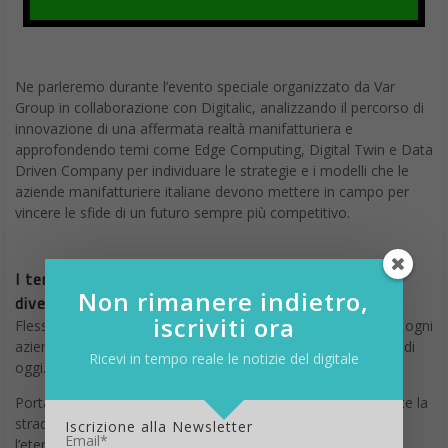
eccezionale, rivelata durante uno streaming live, che potrebbe
cambiare completamente le future esplorazioni del satellite
consentendo agli astronauti di vivere e lavorare, a lungo, sulla
superficie lunare.
Non è la prima volta che viene rilevata acqua sulla Luna, ma in
precedenza era stata individuata solo
nel polo sud lunare
, in
grandissimi crateri che raggiungono temperature proibitive: -400
gradi Fahrenheit (corrispondenti a -240 gradi Celsius). In questa
circostanza quando viene colpita dalla luce del Sole, la superficie
lunare può raggiungere una temperatura di
127 gradi
centigradi
. Quando invece la superficie non è illuminata si può
scendere fino a -173 gradi centigradi.
Non rimanere indietro,
iscriviti ora
Ricevi in tempo reale le notizie del digitale
Iscrizione alla Newsletter
Email*