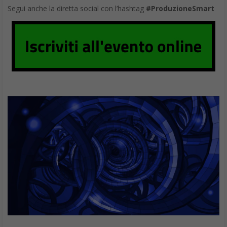
Con la scoperta odierna, favorita dall’osservazione attraverso il
telescopio
Stratospheric Observatory for Infrared
Astronomy
(SOFIA), si aprono enormi potenzialità di
colonizzazione della Luna che potrebbe diventare anche una
base di appoggio anche per esplorazioni verso Marte. Anzi,
proprio quest’ultima ipotesi potrebbe essere quella più
affascinante e tale da trasformare la Luna nella nuova pista di
lancio verso lo Spazio.
Paul Hertz
(direttore della divisione astrofisica alla NASA) ha
dichiarato
“avevamo indicazioni che l’acqua che conosciamo
poteva essere presente sul lato soleggiato della Luna. Ora