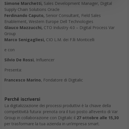
Le precedenti osservazioni della superficie della Luna avevano
rivelato la presenza di idrogeno, ma
non erano mai state in
grado di distinguere tra l’acqua e il suo parente chimico
vicino, l’idrossile (OH).
SOFIA invece è sicurissimo. I dati del
suo rilevamento indicano acqua in concentrazioni da
100 a 412
parti per milione
,
più o meno equivalenti a 340 grammi,
intrappolata in un metro cubo di terreno sparso sulla
superficie lunare.
Non è una quantità enorme
. La NASA
ricorda che il
deserto del Sahara
ha una quantità di acqua
100
volte superiore
a quella rilevata dalla SOFIA nel suolo lunare.
L’
acqua sulla Luna
sarebbe arrivata attraverso i meteoriti che
hanno impattato con la superficie. Grazie alla presenza di aree
perennemente in ombra le molecole d’acqua hanno potuto
resistere alle condizioni difficili del satellite. Non si sa ancora
quanto saranno sfruttabili queste riserve di acqua sulla Luna.
Sicuramente un punto di partenza per missioni robotiche (e
successivamente umane) e per studiare la
regolite lunare
che
ha intrappolato le molecole.