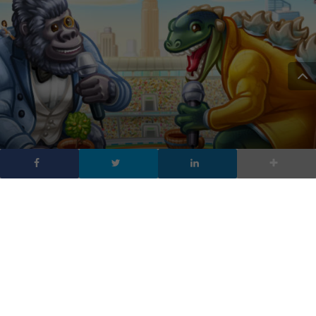
Chat vocali su Telegram
in stile Clubhouse, sono
le Voice Chats 2.0
DA
FRANCESCO MARINO
|
22 MAR 2021
|
APP
,
HARDWARE &
SOFTWARE
|