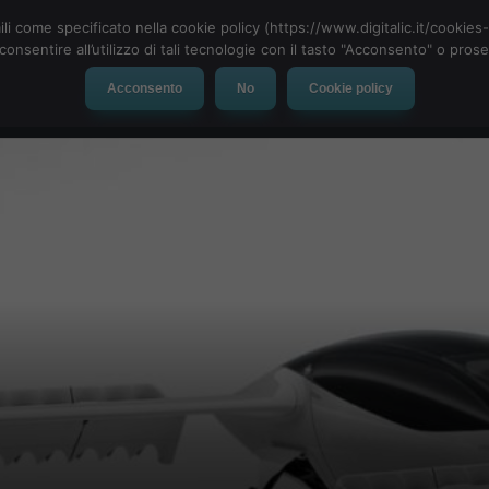
ili come specificato nella cookie policy (https://www.digitalic.it/cookie
cconsentire all’utilizzo di tali tecnologie con il tasto "Acconsento" o pro
Acconsento
No
Cookie policy
evice
Social Network
App
Automotive
Tech-News