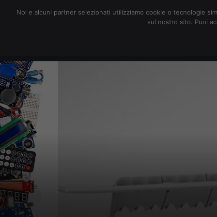
redazione@digitalic.it
Noi e alcuni partner selezionati utilizziamo cookie o tecnologie sim
sul nostro sito. Puoi a
Hardware & Software
D