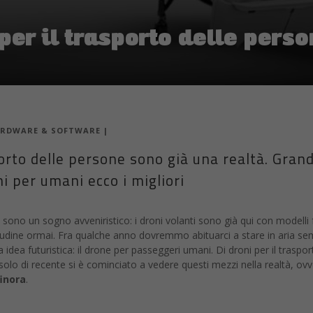
 per il trasporto delle pers
RDWARE & SOFTWARE
|
sporto delle persone sono già una realtà. Gran
ni per umani ecco i migliori
n sono un sogno avveniristico: i droni volanti sono già qui con modelli 
udine ormai. Fra qualche anno dovremmo abituarci a stare in aria semp
idea futuristica: il drone per passeggeri umani. Di droni per il traspor
olo di recente si è cominciato a vedere questi mezzi nella realtà, ovv
finora
.