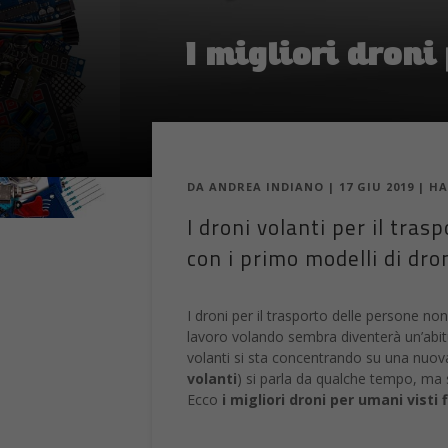
I migliori droni
DA
ANDREA INDIANO
|
17 GIU 2019
|
HA
I droni volanti per il tra
con i primo modelli di dro
I droni per il trasporto delle persone no
lavoro volando sembra diventerà un’abit
volanti si sta concentrando su una nuova 
volanti
) si parla da qualche tempo, ma s
Ecco
i migliori droni per umani visti 