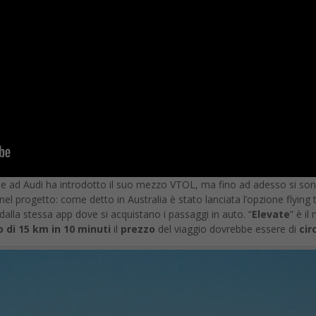
 ad Audi ha introdotto il suo mezzo VTOL, ma fino ad adesso si sono v
el progetto: come detto in Australia è stato lanciata l’opzione flying t
lla stessa app dove si acquistano i passaggi in auto. “
Elevate
” è i
 di 15 km in 10 minuti
il
prezzo
del viaggio dovrebbe essere di
cir