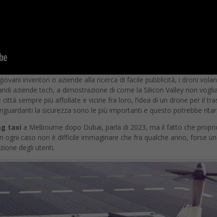
iovani inventori o aziende alla ricerca di facile pubblicità, i droni vo
andi aziende tech, a dimostrazione di come la Silicon Valley non voglia
città sempre più affollate e vicine fra loro, l’idea di un drone per il 
guardanti la sicurezza sono le più importanti e questo potrebbe ritard
ing taxi
a Melbourne dopo Dubai, parla di 2023, ma il fatto che proprio 
In ogni caso non è difficile immaginare che fra qualche anno, forse un
ione degli utenti.