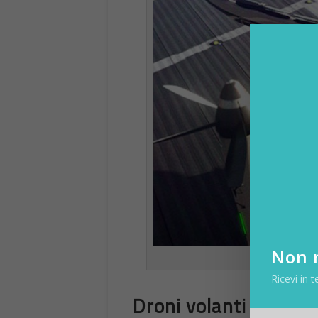
Non r
Ricevi in t
Droni volanti