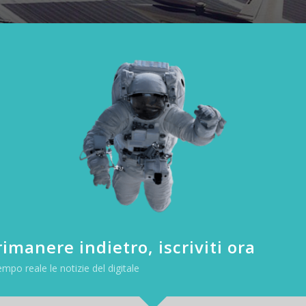
imanere indietro, iscriviti ora
I migliori droni per il trasporto persone: Uber Elevete
empo reale le notizie del digitale