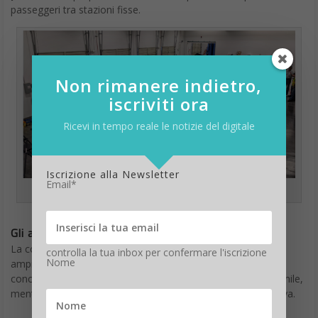
passeggeri tra stazioni fisse.
Non rimanere indietro,
iscriviti ora
Ricevi in tempo reale le notizie del digitale
Iscrizione alla Newsletter
Email*
Il drone porta persone Vahana
Gli altri droni per trasporto persone
La concorrenza a questo tipo di prodotto è, comunque, già
controlla la tua inbox per confermare l'iscrizione
Nome
ampiamente presente:
due anni fa
Ehang
ha lanciato il suo
concept 184 finalizzato a produrre un dispositivo volante simile,
mentre
Volocopter
, sostenuto da Intel, è già in volo di prova.