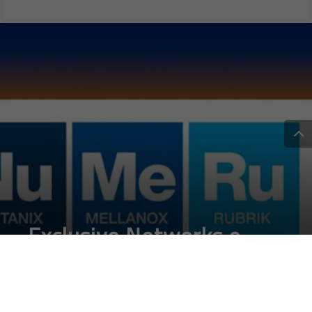
Exclusive Networks e
BigTec presentano
NuMeRu