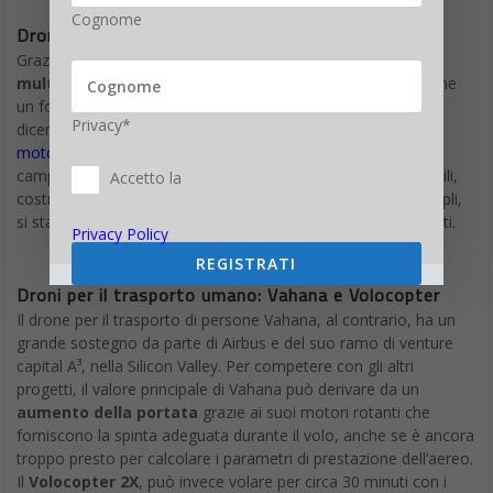
Cognome
Drone trasporto umano anche fai da te
Grazie al boom nella ricerca e sviluppo negli ultimi anni dei
multicopter
i droni per trasporto persone hanno visto anche
un forte
sviluppo sul fronte del fai-da-te.
Alla fine di
Privacy*
dicembre, un gruppo di costruttori tedeschi ha agganciato
motori ed eliche a una vasca da bagno
per poi volare in un
campo per fare uno spuntino all’aperto. Altre tecnologie simili,
Accetto la
costruite attorno a semplici controller di volo e motori multipli,
si stanno facendo strada anche attraverso i gruppi di hobbisti.
Privacy Policy
REGISTRATI
Droni per il trasporto umano: Vahana e
Volocopter
Il drone per il trasporto di persone Vahana, al contrario, ha un
grande sostegno da parte di Airbus e del suo ramo di venture
capital A³, nella Silicon Valley. Per competere con gli altri
progetti, il valore principale di Vahana può derivare da un
aumento della portata
grazie ai suoi motori rotanti che
forniscono la spinta adeguata durante il volo, anche se è ancora
troppo presto per calcolare i parametri di prestazione dell’aereo.
Il
Volocopter 2X
, può invece volare per circa 30 minuti con i