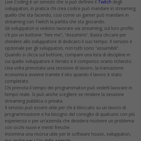
Live Coding è un servizio che si può definire il
Twitch
degli
sviluppatori, in pratica chi crea codice può mandare in streaming
quello che sta facendo, così come un gamer può mandare in
streaming con Twitch la partita che sta giocando.
Gli sviluppatori si vedono lavorare via streaming; sul loro profilo
c’è poi un bottone: “hire me”, “Assumimi”. Basta cliccare per
chiedere allo sviluppatore di dedicarci il suo tempo. Il servizio è
opzionale per gli sviluppatori, non tutti sono “assumibili”.
Quando si clicca sul bottone, compare una lista di discipline in
cui quello sviluppatore è ferrato e il compenso orario richiesto.
Una volta prenotata una sessione di lavoro, la transazione
economica avviene tramite il sito quando il lavoro è stato
completato.
Chi prenota il tempo dei programmatori può vederli lavorare in
tempo reale. Si può anche scegliere se rendere la sessione
streaming pubblica o privata.
Il servizio può essere utile per chi è bloccato su un lavoro di
programmazione e ha bisogno del consiglio di qualcuno con più
esperienza o per un’azienda che desidera risolvere un problema
con occhi nuovi e menti fresche.
Insomma una risorsa utile per le software house, sviluppatori,
ma anche per i Cio delle aziende.