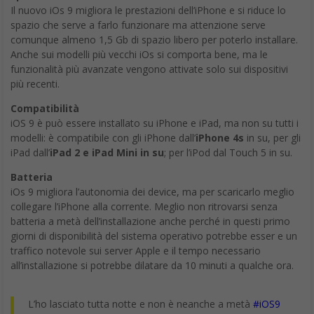
Il nuovo iOs 9 migliora le prestazioni dell’iPhone e si riduce lo
spazio che serve a farlo funzionare ma attenzione serve
comunque almeno 1,5 Gb di spazio libero per poterlo installare.
Anche sui modelli più vecchi iOs si comporta bene, ma le
funzionalità più avanzate vengono attivate solo sui dispositivi
più recenti.
Compatibilità
iOS 9 è può essere installato su iPhone e iPad, ma non su tutti i
modelli: è compatibile con gli iPhone dall’
iPhone 4s
in su, per gli
iPad dall’
iPad 2 e iPad Mini in su
; per l’iPod dal Touch 5 in su.
Batteria
iOs 9 migliora l’autonomia dei device, ma per scaricarlo meglio
collegare l’iPhone alla corrente. Meglio non ritrovarsi senza
batteria a metà dell’installazione anche perché in questi primo
giorni di disponibilità del sistema operativo potrebbe esser e un
traffico notevole sui server Apple e il tempo necessario
all’installazione si potrebbe dilatare da 10 minuti a qualche ora.
L’ho lasciato tutta notte e non è neanche a metà
#iOS9