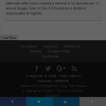
editoriale della rivista scientifica Newton e ha lavorato per 11
anni al Gruppo Sole 24 Ore. È il fondatore e direttore
responsabile di Digitalic
Load More
Chi siamo
Contatti
Pubblicità
Privacy
Cookies Policy
Disclaimer
// digitalic © 2020 - Tutti i diritti
riservati - MMEDIA
Partita IVA 03339380135 - Reg. Trib. Milano
n. 409 del 21/7/2011 - ROC n. 21424 del
3/8/2011