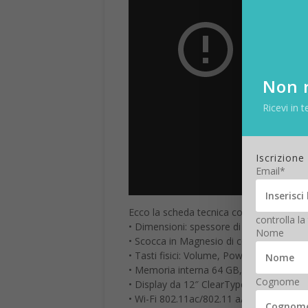
Non r
Ricevi in t
Iscrizione
Email*
Ecco la scheda tecnica completa:
controlla la
• Dimensioni: spessore di 9.1 mm e pes
Nome
• Scocca in Magnesio di colore argento
• Tasti fisici: Volume, Power, Home
• Memoria interna 64 GB, 128 GB, 256 
Cognome
• Display da 12″ ClearType con risoluzio
• Wi-Fi 802.11ac/802.11 a/b/g/n, Bluetoo