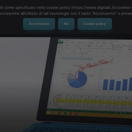
ili come specificato nella cookie policy (https://www.digitalic.it/cookie
cconsentire all’utilizzo di tali tecnologie con il tasto "Acconsento" o pro
Acconsento
No
Cookie policy
evice
Social Network
App
Automotive
Tech-News