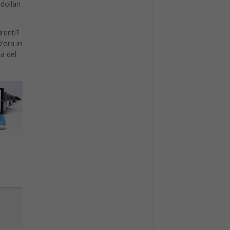
dollari
renti?
’ora in
ra del