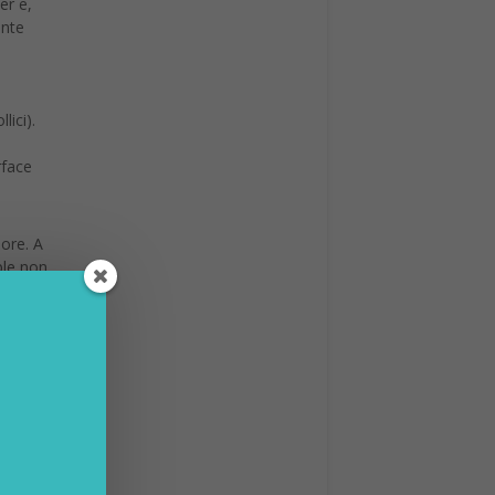
er e,
ente
lici).
rface
sore. A
ple non
ok Air