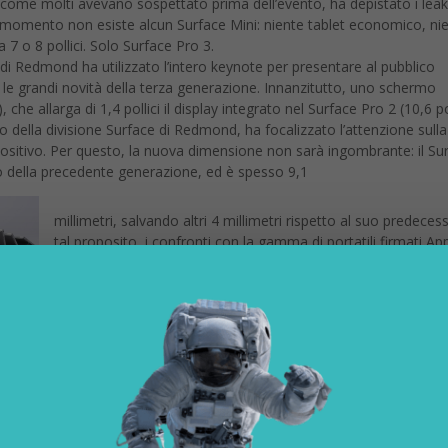
 come molti avevano sospettato prima dell’evento, ha depistato i leak
al momento non esiste alcun Surface Mini: niente tablet economico, ni
7 o 8 pollici. Solo Surface Pro 3.
di Redmond ha utilizzato l’intero keynote per presentare al pubblico
 le grandi novità della terza generazione. Innanzitutto, uno schermo
che allarga di 1,4 pollici il display integrato nel Surface Pro 2 (10,6 pol
 della divisione Surface di Redmond, ha focalizzato l’attenzione sulla
positivo. Per questo, la nuova dimensione non sarà ingombrante: il Su
 della precedente generazione, ed è spesso 9,1
millimetri, salvando altri 4 millimetri rispetto al suo predeces
tal proposito, i confronti con la gamma di portatili firmati Ap
si sono sprecati. Il Surface Pro 3 è 30% più sottile del MacBo
e del 50% rispetto al MacBook Pro.