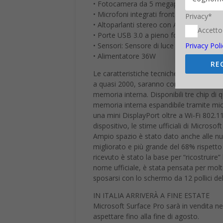
• Fotocamera da 5 megapixel su retro e 
• Microfoni integrati frontali e posteriori
Privacy*
• Altoparlanti stereo con Audio Dolby
Accetto
• Porte USB 3.0 a pieno formato, Lettore
• Sensori: Sensore di luce ambientale,
Privacy Poli
• Alimentatore 36W
RE
Le caratteristiche tecniche dipendono dall
a quasi 2000, saranno commercializzati p
memoria interna. Disponibili tre chip di 
memoria interna espandibile tramite mic
una mini DisplayPort oltre a Wi-Fi 802.1
dispositivo, le stime ufficiali di Microso
Ampio spazio è stato dato anche alle nuo
migliorato e più grande del 68% rispetto
ricevuto è stato la base per “ricostruire” 
nome ufficiale, è stata pensata per molte
sposarsi con lo schermo da 12 pollici del 
IN ITALIA ARRIVERÀ A FINE ESTATE
Microsoft Surface Pro sarà in vendita ne
aspettare fino alla fine di agosto.