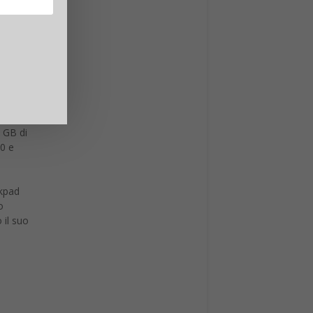
rivare
della
2 GB di
.0 e
ckpad
o
 il suo