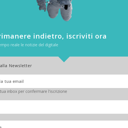
imanere indietro, iscriviti ora
empo reale le notizie del digitale
 alla Newsletter
 tua inbox per confermare l'iscrizione
o di 800 grammi
GB, 512 GB
ne 2160 x 1440 pixel con pennino capacitivo con 256 livelli di pression
th 4.0 LE