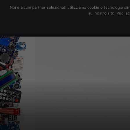
redazione@digitalic.it
Noi e alcuni partner selezionati utilizziamo cookie o tecnologie sim
sul nostro sito. Puoi a
Hardware & Software
D