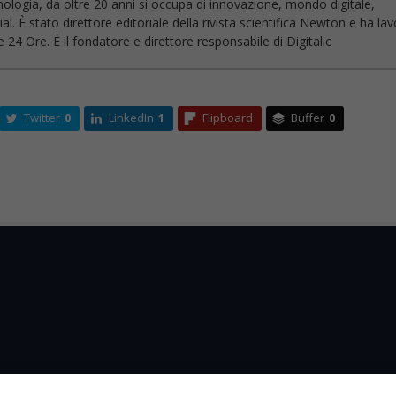
nologia, da oltre 20 anni si occupa di innovazione, mondo digitale,
l. È stato direttore editoriale della rivista scientifica Newton e ha la
 24 Ore. È il fondatore e direttore responsabile di Digitalic
Twitter
0
LinkedIn
1
Flipboard
Buffer
0