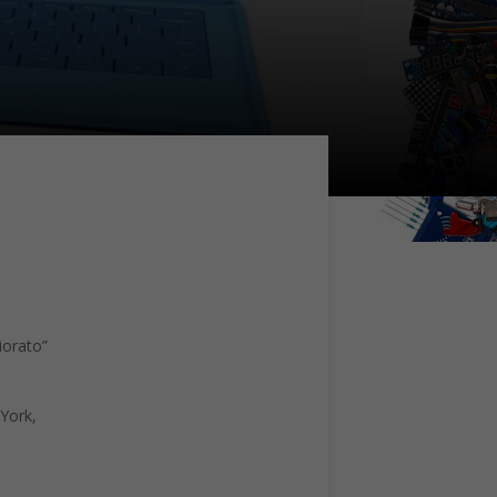
iorato”
 York,