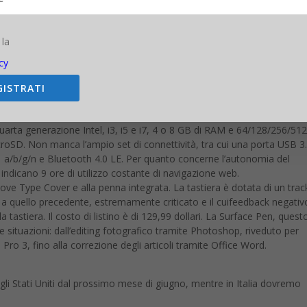
fronte con video recording in Full HD 1080p
 la
 microSD, Jack cuffie, Mini DisplayPort
 Accelerometro, Giroscopio, Magnetometro, Alimentatore
cy
GISTRATI
a variante scelta. A salire da un prezzo base di 799 dollari, fino ad ar
iù modelli a seconda del chip Intel integrato, della quantità di RAM e 
quarta generazione Intel, i3, i5 e i7, 4 o 8 GB di RAM e 64/128/256/51
roSD. Non manca l’ampio set di connettività, tra cui una porta USB 3
1 a/b/g/n e Bluetooth 4.0 LE. Per quanto concerne l’autonomia del
ft indicano 9 ore di utilizzo costante di navigazione web.
ve Type Cover e alla penna integrata. La tastiera è dotata di un tra
 a quello precedente, estremamente criticato e il cuifeedback negativ
la tastiera. Il costo di listino è di 129,99 dollari. La Surface Pen, questo
 situazioni: dall’editing fotografico tramite Photoshop, riveduto per
Pro 3, fino alla correzione degli articoli tramite Office Word.
gli Stati Uniti dal prossimo mese di giugno, mentre in Italia dovremo