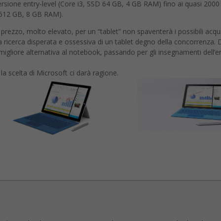
 versione entry-level (Core i3, SSD 64 GB, 4 GB RAM) fino ai quasi 2000 
 512 GB, 8 GB RAM).
zo, molto elevato, per un “tablet” non spaventerà i possibili acqui
a ricerca disperata e ossessiva di un tablet degno della concorrenza. D
a migliore alternativa al notebook, passando per gli insegnamenti dell’e
la scelta di Microsoft ci darà ragione.