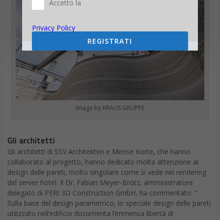
Privacy Policy
REGISTRATI
image by KRAUS GRUPPE
Gli architetti
Gli architetti di SSV Architekten e Mense Korte, che hanno
collaborato al progetto, hanno dedicato molta attenzione al
design delle pareti, molto singolare come si vede nei rendering
del server hotel. Il Dr. Fabian Meyer-Brötz, amministratore
delegato di PERI 3D Construction GmbH, ha commentato: “.
Sulla base del design parametrico, lo speciale design delle pareti
utilizzato nell’edificio documenta l’immensa libertà di
progettazione che la stampante 3D COBOD BOD2 consente.