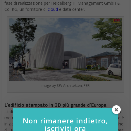
Co. KG, un fornitore di
cloud
e data center.
Image by SSV Architekten, PERI
L’edificio stampato in 3D più grande d’Europa
L’edificio stampato in 3D più grande d’Europa è lungo circa 54
metri, largo 11 metri e alto 9 metri. Il processo di costruzione è
Non rimanere indietro,
iniziato il 31 marzo e dovrebbe essere completato entro la fine
iscriviti ora
di luglio 2023. Servirà da server farm ed è destinato a diventare