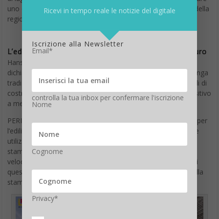
uno degli edifici tecnologicamente più avanzati e innovativi della
Ricevi in tempo reale le notizie del digitale
regione.
Iscrizione alla Newsletter
L’edificio stampato in 3D più grande guarda la futuro
Email*
Hans-Jörg Kraus, socio amministratore del Krausgruppe, ha
dichiarato: “Come azienda familiare indipendente con una lunga
tradizione e un futuro davanti, vogliamo promuovere metodi di
costruzione innovativi a Heidelberg e dare un contributo positivo
controlla la tua inbox per confermare l'iscrizione
a metodi di costruzione sostenibili”.
Nome
PERI 3D Construction, pioniere nel settore della stampa 3D per
l’edilizia, fornisce il know-how per il processo di stampa 3D e
utilizza la stampante 3D per l’edilizia BOD2 di COBOD per
stampare le pareti dell’edificio. PERI sta sfruttando l’ elevata
Cognome
velocità della stampante e prevede di completare le pareti di
questo progetto su larga scala in sole 140 ore, equivalenti alla
stampa di 4 metri quadrati di edificio all’ora.
Privacy*
Accetto la