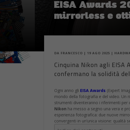
EISA Awards 20
mirrorless e ot
DA
FRANCESCO
|
19 AGO 2025
|
HARDWA
Cinquina Nikon agli EISA A
confermano la solidità del
Ogni anno gli
EISA Awards
(Expert Ima
mondo della fotografia e del video. Un 
strumenti diventeranno i riferimenti per 
Nikon
ha messo a segno una vera e prop
esperienza fotografica: due nuove mirror
convergenti in un’unica visione: qualità