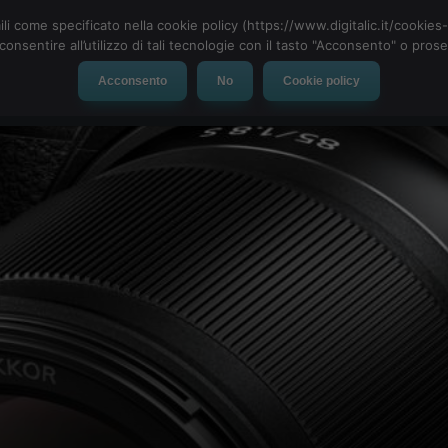
ili come specificato nella cookie policy (https://www.digitalic.it/cookie
cconsentire all’utilizzo di tali tecnologie con il tasto "Acconsento" o pro
Acconsento
No
Cookie policy
evice
Social Network
App
Automotive
Tech-News