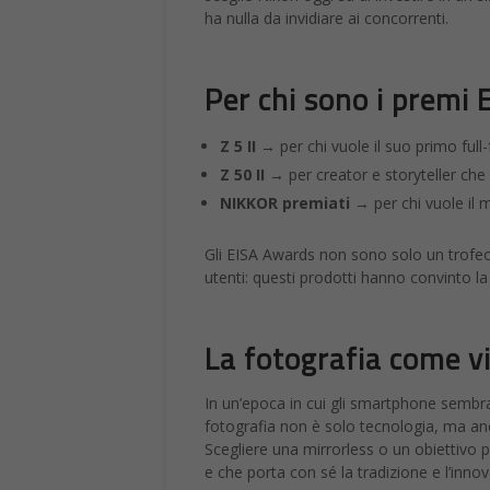
ha nulla da invidiare ai concorrenti.
Per chi sono i prem
Z 5 II
→ per chi vuole il suo primo fu
Z 50 II
→ per creator e storyteller che
NIKKOR premiati
→ per chi vuole il m
Gli EISA Awards non sono solo un trofeo
utenti: questi prodotti hanno convinto l
La fotografia come v
In un’epoca in cui gli smartphone sembra
fotografia non è solo tecnologia, ma a
Scegliere una mirrorless o un obiettivo 
e che porta con sé la tradizione e l’inno