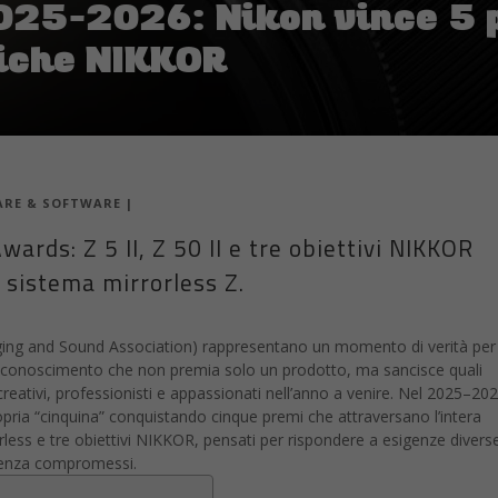
25–2026: Nikon vince 5 p
tiche NIKKOR
RE & SOFTWARE
|
wards: Z 5 II, Z 50 II e tre obiettivi NIKKOR
 sistema mirrorless Z.
ging and Sound Association) rappresentano un momento di verità per 
riconoscimento che non premia solo un prodotto, ma sancisce quali
creativi, professionisti e appassionati nell’anno a venire. Nel 2025–202
ria “cinquina” conquistando cinque premi che attraversano l’intera
less e tre obiettivi NIKKOR, pensati per rispondere a esigenze diver
 senza compromessi.