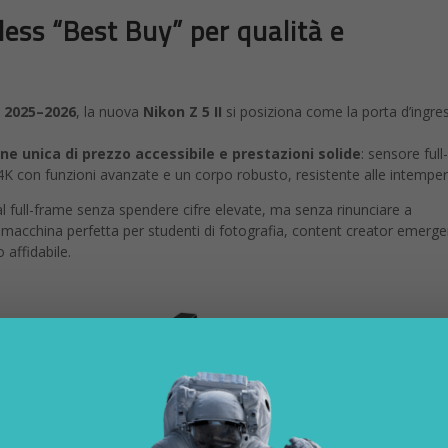
rless “Best Buy” per qualità e
 2025–2026
, la nuova
Nikon Z 5 II
si posiziona come la porta d’ingre
e unica di prezzo accessibile e prestazioni solide
: sensore ful
K con funzioni avanzate e un corpo robusto, resistente alle intemper
i al full-frame senza spendere cifre elevate, ma senza rinunciare a
a macchina perfetta per studenti di fotografia, content creator emerge
affidabile.