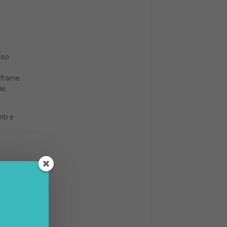
sso
l-frame
ie.
nti e