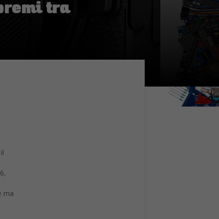
remi tra
il
6,
se ma