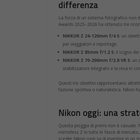
differenza
La forza di un sistema fotografico non 
Awards 2025–2026 ha ottenuto tre ricono
NIKKOR Z 24-120mm f/4 S
: un obiet
per viaggiatori e reportage.
NIKKOR Z 85mm f/1.2 S
: il sogno de
NIKKOR Z 70-200mm f/2.8 VR S
: un 
stabilizzatore integrato e la resa in co
Questi tre obiettivi rappresentano altretta
l’azione sportiva o naturalistica. Nikon 
Nikon oggi: una stra
Questa pioggia di premi non è casuale. 
mirrorless Z in tutte le fasce di mercato, 
sceglie Nikon oggi sa di investire in un