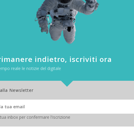
imanere indietro, iscriviti ora
empo reale le notizie del digitale
 alla Newsletter
 tua inbox per confermare l'iscrizione