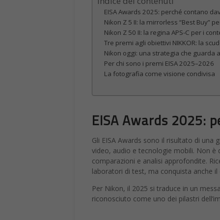
Indice dei contenuti
EISA Awards 2025: perché contano da
Nikon Z 5 II: la mirrorless “Best Buy” pe
Nikon Z 50 II: la regina APS-C per i con
Tre premi agli obiettivi NIKKOR: la scud
Nikon oggi: una strategia che guarda a
Per chi sono i premi EISA 2025–2026
La fotografia come visione condivisa
EISA Awards 2025: p
Gli EISA Awards sono il risultato di una g
video, audio e tecnologie mobili. Non è 
comparazioni e analisi approfondite. Ric
laboratori di test, ma conquista anche il 
Per Nikon, il 2025 si traduce in un mess
riconosciuto come uno dei pilastri dell