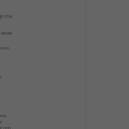
li EISA
 ideale
emoso.
o,
amma
hi
he non