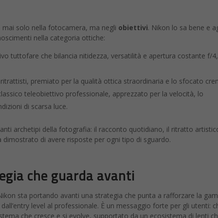
è mai solo nella fotocamera, ma negli
obiettivi
. Nikon lo sa bene e ag
scimenti nella categoria ottiche:
tivo tuttofare che bilancia nitidezza, versatilità e apertura costante f/4,
i ritrattisti, premiato per la qualità ottica straordinaria e lo sfocato cr
classico teleobiettivo professionale, apprezzato per la velocità, lo
ndizioni di scarsa luce.
nti archetipi della fotografia: il racconto quotidiano, il ritratto artistic
ha dimostrato di avere risposte per ogni tipo di sguardo.
tegia che guarda avanti
Nikon sta portando avanti una strategia che punta a rafforzare la g
dall’entry level al professionale. È un messaggio forte per gli utenti: c
 sistema che cresce e si evolve, supportato da un ecosistema di lenti c