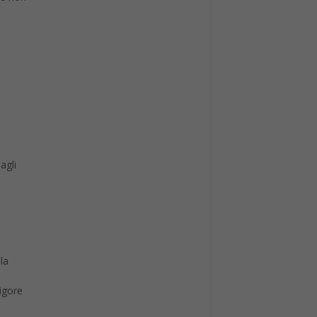
agli
la
rigore