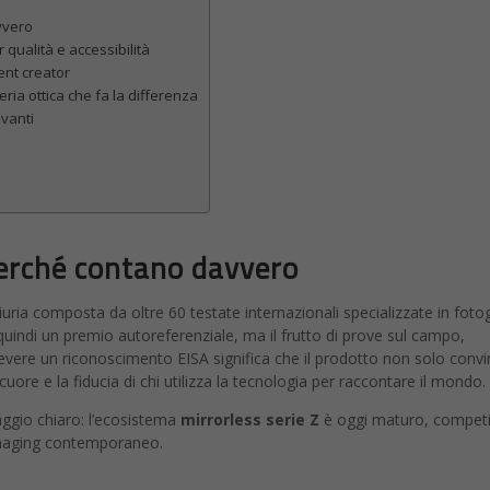
vvero
r qualità e accessibilità
tent creator
eria ottica che fa la differenza
vanti
erché contano davvero
iuria composta da oltre 60 testate internazionali specializzate in fotog
quindi un premio autoreferenziale, ma il frutto di prove sul campo,
evere un riconoscimento EISA significa che il prodotto non solo convi
cuore e la fiducia di chi utilizza la tecnologia per raccontare il mondo.
aggio chiaro: l’ecosistema
mirrorless serie Z
è oggi maturo, competi
’imaging contemporaneo.