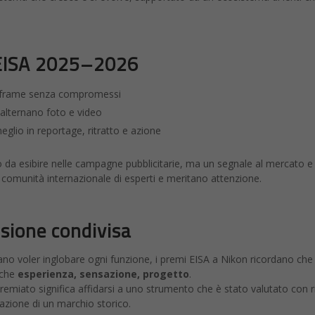
i EISA 2025–2026
ll-frame senza compromessi
 alternano foto e video
eglio in reportage, ritratto e azione
 da esibire nelle campagne pubblicitarie, ma un segnale al mercato e 
a comunità internazionale di esperti e meritano attenzione.
isione condivisa
no voler inglobare ogni funzione, i premi EISA a Nikon ricordano che 
nche
esperienza, sensazione, progetto
.
premiato significa affidarsi a uno strumento che è stato valutato con 
vazione di un marchio storico.