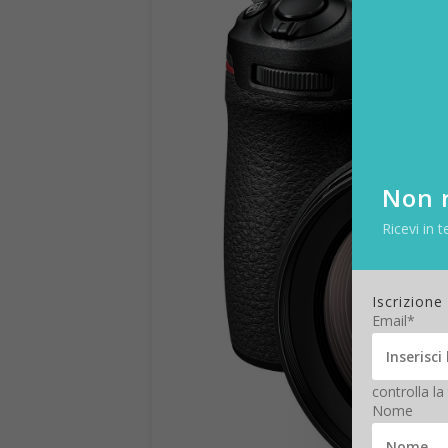
Non r
Ricevi in t
Iscrizione
Email*
controlla la
Nome