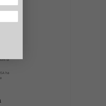
un
ioni di
EISA ha
za
a