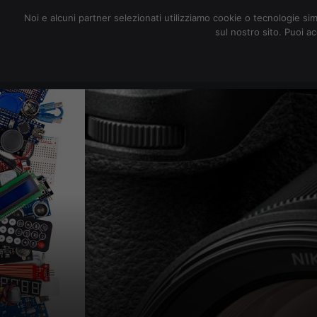
redazione@digitalic.it
Noi e alcuni partner selezionati utilizziamo cookie o tecnologie sim
sul nostro sito. Puoi a
Hardware & Software
D