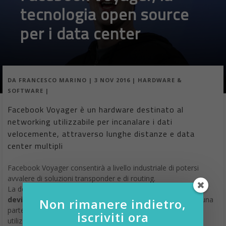
tecnologia open source
per i data center
DA
FRANCESCO MARINO
|
3 NOV 2016
|
HARDWARE &
SOFTWARE
|
Facebook Voyager è un hardware destinato al
networking utilizzabile per incanalare i dati
velocemente, attraverso lunghe distanze e data
center multipli
Facebook Voyager consentirà a livello industriale di potersi
avvalere di soluzioni transponder e di routing.
La definizione che è stata data di Voyager è
“white-box
device” (un dispositivo scatola bianca)
e si riferisce ad una
Non rimanere indietro,
parte generica di un data center che le compagnie possono
iscriviti ora
utilizzare per installare e far girare i software personalizzati,