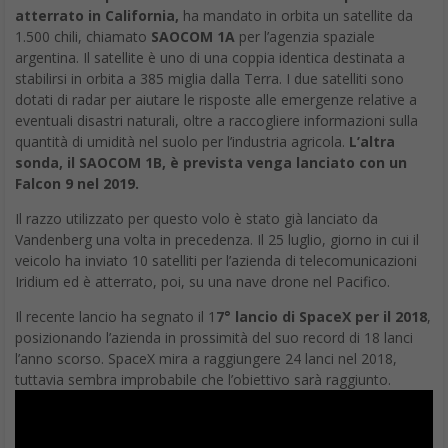
atterrato in California,
ha mandato in orbita un satellite da
1.500 chili, chiamato
SAOCOM 1A
per l’agenzia spaziale
argentina. Il satellite è uno di una coppia identica destinata a
stabilirsi in orbita a 385 miglia dalla Terra. I due satelliti sono
dotati di radar per aiutare le risposte alle emergenze relative a
eventuali disastri naturali, oltre a raccogliere informazioni sulla
quantità di umidità nel suolo per l’industria agricola.
L’altra
sonda, il SAOCOM 1B, è prevista venga lanciato con un
Falcon 9 nel 2019.
Il razzo utilizzato per questo volo è stato già lanciato da
Vandenberg una volta in precedenza. Il 25 luglio, giorno in cui il
veicolo ha inviato 10 satelliti per l’azienda di telecomunicazioni
Iridium ed è atterrato, poi, su una nave drone nel Pacifico.
Il recente lancio ha segnato il 1
7° lancio di SpaceX per il 2018
,
posizionando l’azienda in prossimità del suo record di 18 lanci
l’anno scorso. SpaceX mira a raggiungere 24 lanci nel 2018,
tuttavia sembra improbabile che l’obiettivo sarà raggiunto.