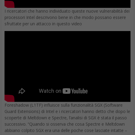
I ricercatori che hanno individuato queste nuove vulnerabilità dei
processori Intel descrivono bene in che modo possano essere
sfruttate per un attacco in questo video
Foreshadow (L1TF) influisce sulla funzionalità SGX (Software
Guard Extensions) di Intel e i ricercatori hanno detto che dopo le
scoperte di Meltdown e Spectre, l’analisi di SGX è stata il passo
successivo. “Quando si osserva che cosa Spectre e Meltdown
abbiano colpito SGX era una delle poche cose lasciate intatte –