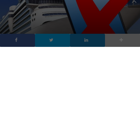
Non usate Tim in Nave:
cifre iperboliche per
collegarsi con Tim@Sea
DA
FRANCESCO MARINO
|
15 AGO 2018
|
HARDWARE &
SOFTWARE
,
MOBILE
|
Tim in Nave permette di telefonare e collegarsi a
Internet quando viaggiate in mare aperto ma
collegarsi a Tim@Sea costa cifre iperboliche: 18.000