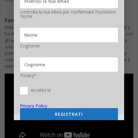
controlla la tua inbox per confermare l'iscrizione
Nome
Forshadow come funziona
Intel ha chiamato questo set di bug L1TF o L1 Terminal Fault e
ha dichiarato che due delle varianti possono essere mitigate con
gli aggiornamenti disponibili già ora, ma la terza, che riguarda
Cognome
solo un sottoinsieme di utenti, come alcuni data center,
potrebbe richiedere ulteriori aggiornamenti. Per capire meglio
come funzionano le tre varianti di Foreshadow puoi guardare il
video qui sotto.
Privacy*
Accetto la
Privacy Policy
REGISTRATI