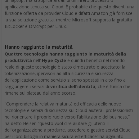
un laptop, ma si applica ai dati di un intero processo o
applicazione tenuta sul Cloud. È probabile che questo diventi una
funzione offerta da provider Cloud e difatti Amazon già fornisce
la sua soluzione gratuita, mentre Microsoft supporta la gratuita
BitLocker e DMcrypt per Linux.
Hanno raggiunto la maturità
Quattro tecnologie hanno raggiunto la maturità della
produttività
nell’
Hype Cycle
e quindi i benefici nel mondo
reale di queste tecnologie è stato dimostrato e accettato: la
tokenizzazione, ipervisori ad alta sicurezza e sicurezza
dell’applicazione come servizio si sono spostati in alto fino a
raggiungere i servizi di
verifica dell’identità
, che è l’unica che
rimane sul plateau dall’anno scorso.
“Comprendere la relativa maturità ed efficacia delle nuove
tecnologie e servizi di sicurezza sul Cloud aiuterà i professionisti
nel riorientare il proprio ruolo verso l’abilitazione del business,”
ha detto Heiser; “questo vuol dire aiutare gli utenti IT
dell’organizzazione a produrre, accedere e gestire servizi Cloud
per i loro bisogni in maniera sicura ed efficace” ha aggiunto.