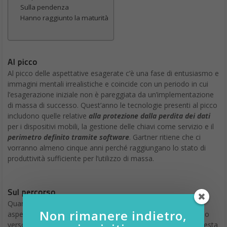
Sulla pendenza
Hanno raggiunto la maturità
Al picco
Al picco delle aspettative esagerate c’è una fase di entusiasmo e
immagini mentali irrealistiche e coincide con un periodo in cui
l’esagerazione iniziale non è pareggiata da un’implementazione
di massa di successo. Quest’anno le tecnologie presenti al picco
includono quelle relative
alla protezione dalla perdita dei dati
per i dispositivi mobili, la gestione delle chiavi come servizio e il
perimetro definito tramite software
. Gartner ritiene che ci
vorranno almeno cinque anni perché raggiungano lo stato di
produttività sufficiente per l’utilizzo di massa.
Sul percorso
Quando una tecnologia non raggiunge gli standard delle
Non rimanere indietro,
aspettative esagerate passa di moda e si muove lungo il ciclo
verso la sfera della disillusione. Ci sono due tecnologie in questa