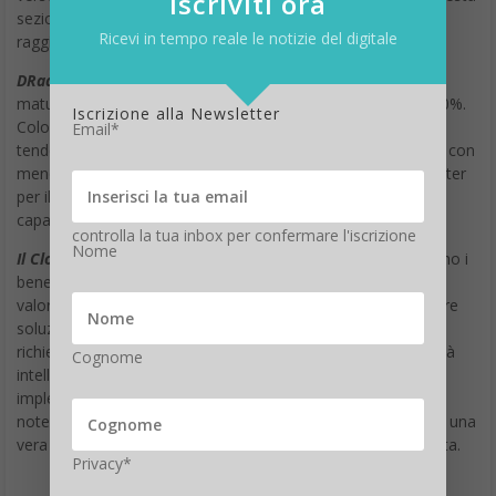
iscriviti ora
sezione dell’ Hype Cycle che, secondo Gartner, potrebbero
Ricevi in tempo reale le notizie del digitale
raggiungere l’adozione mainstream nei prossimi due anni:
DRaaS, disaster recovery as a service
è nei primi stadi di
maturità con una penetrazione nel mercato di fra il 20 e il 50%.
Iscrizione alla Newsletter
Coloro che adottano questa tecnologia in anticipo ricadono
Email*
tendenzialmente nella sfera delle organizzazioni più piccole, con
meno di 100 dipendenti, che non dispongono di un data center
per il recupero dei dati o staff IT con ampia esperienza e
capacità specializzate a tal fine.
controlla la tua inbox per confermare l'iscrizione
Nome
Il Cloud privato
viene utilizzato dalle aziende quando vogliono i
benefici del Cloud pubblico, come l’agilità dell’IT di generare
valore e crescita al business, ma non sono in grado di trovare
soluzioni Cloud che che soddisfino i loro bisogni in termini di
richieste regolatorie, funzionalità o protezione della proprietà
Cognome
intellettuale. Il ricorso all’ausilio di specialisti terzi per
implementare infrastrutture di Cloud privato sta crescendo
notevolmente, perché il costo e la complessità del costruire una
vera e propria soluzione privata può essere piuttosto elevata.
Privacy*