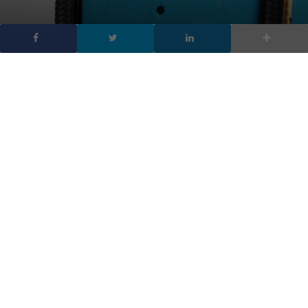
Gita, il robot di Vespa vi
porterà le buste della
spesa!
DA
FRANCESCO MARINO
|
2 FEB 2017
|
HARDWARE & SOFTWARE
|
Gita è un robot progettato per portare per noi gli
acquisti o i piccoli carichi, ed è capace di seguire
fedelmente un pedone o una bicicletta.
Da sempre Vespa è un marchio simbolo del made in Italy,
conosciuto in tutto il mondo per la linea di scooter che in molti
hanno provato ad imitare. Ora la società punta a qualcosa che
va oltre con Gita, il progetto di un carry cargo (un contenitore