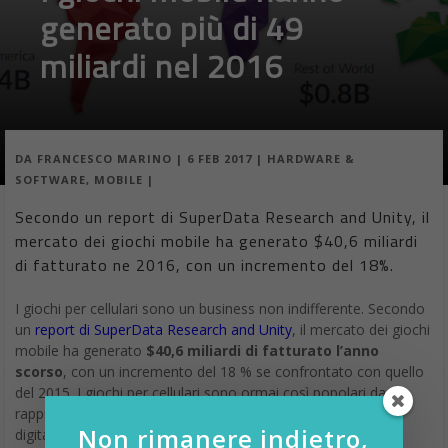
generato più di 49
miliardi nel 2016
DA
FRANCESCO MARINO
|
6 FEB 2017
|
HARDWARE &
SOFTWARE
,
MOBILE
|
Secondo un report di SuperData Research and Unity, il
mercato dei giochi mobile ha generato $40,6 miliardi
di fatturato ne 2016, con un incremento del 18%.
I giochi per cellulari sono un business non indifferente. Secondo
un
report di SuperData Research and Unity
, il mercato dei giochi
mobile ha generato
$40,6 miliardi di fatturato l’anno
scorso
, con un incremento del 18 % se confrontato con quello
del 2015. I giochi per cellulari sono ormai così popolari da
rappresentare la metà di tutto il mercato globale dei giochi
Non rimanere indietro,
digitali.