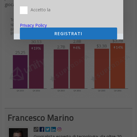
giocatori con un dispositivo Android.
Accetto la
Privacy Policy
REGISTRATI
Francesco Marino
Giornalista esperto di tecnologia, da oltre 20