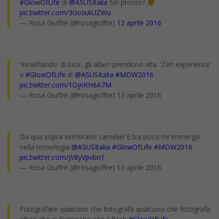
#GlowOfLife
di
@ASUSItalia
Sei pronto?
pic.twitter.com/3GoIxAUZWu
— Rosa Giuffré (@rosagiuffre)
13 aprile 2016
'Innaffiando' di luce, gli alberi prendono vita. 'Zen experience'
a
#GlowOfLife
di
@ASUSItalia
#MDW2016
pic.twitter.com/1OjnKH6A7M
— Rosa Giuffré (@rosagiuffre) 13 aprile 2016
Da qua sopra sembrano camelie! E tra poco mi immergo
nella tecnologia
@ASUSItalia
#GlowOfLife
#MDW2016
pic.twitter.com/JV8yVpvbn1
— Rosa Giuffré (@rosagiuffre) 13 aprile 2016
Fotografare qualcuno che fotografa qualcuno che fotografa