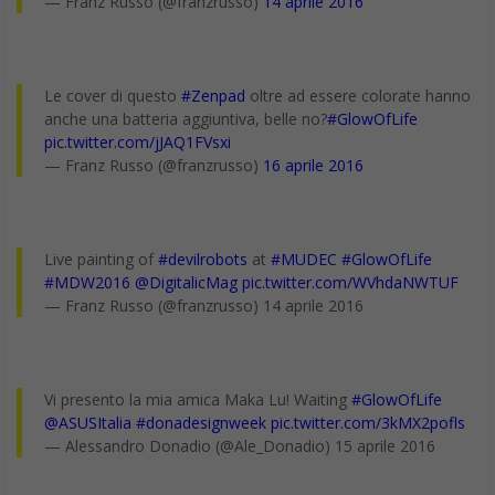
— Franz Russo (@franzrusso)
14 aprile 2016
Le cover di questo
#Zenpad
oltre ad essere colorate hanno
anche una batteria aggiuntiva, belle no?
#GlowOfLife
pic.twitter.com/jJAQ1FVsxi
— Franz Russo (@franzrusso)
16 aprile 2016
Live painting of
#devilrobots
at
#MUDEC
#GlowOfLife
#MDW2016
@DigitalicMag
pic.twitter.com/WVhdaNWTUF
— Franz Russo (@franzrusso) 14 aprile 2016
Vi presento la mia amica Maka Lu! Waiting
#GlowOfLife
@ASUSItalia
#donadesignweek
pic.twitter.com/3kMX2pofls
— Alessandro Donadio (@Ale_Donadio) 15 aprile 2016