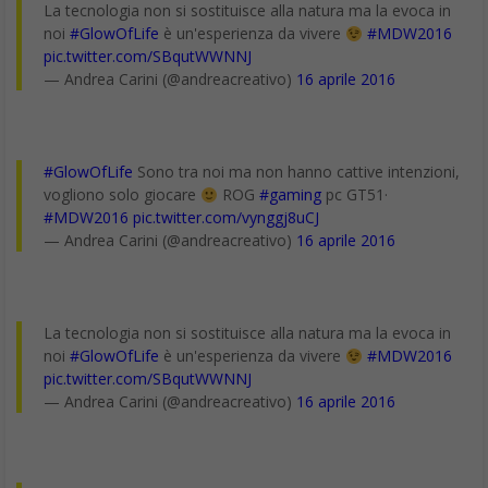
La tecnologia non si sostituisce alla natura ma la evoca in
noi
#GlowOfLife
è un'esperienza da vivere
#MDW2016
pic.twitter.com/SBqutWWNNJ
— Andrea Carini (@andreacreativo)
16 aprile 2016
#GlowOfLife
Sono tra noi ma non hanno cattive intenzioni,
vogliono solo giocare
ROG
#gaming
pc GT51·
#MDW2016
pic.twitter.com/vynggj8uCJ
— Andrea Carini (@andreacreativo)
16 aprile 2016
La tecnologia non si sostituisce alla natura ma la evoca in
noi
#GlowOfLife
è un'esperienza da vivere
#MDW2016
pic.twitter.com/SBqutWWNNJ
— Andrea Carini (@andreacreativo)
16 aprile 2016