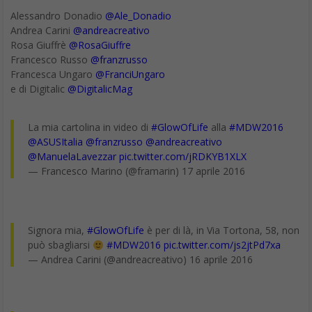
Alessandro Donadio
@Ale_Donadio
Andrea Carini
@andreacreativo
Rosa Giuffrè
@RosaGiuffre
Francesco Russo
@franzrusso
Francesca Ungaro
@FranciUngaro
e di Digitalic
@DigitalicMag
La mia cartolina in video di
#GlowOfLife
alla
#MDW2016
@ASUSItalia
@franzrusso
@andreacreativo
@ManuelaLavezzar
pic.twitter.com/jRDKYB1XLX
— Francesco Marino (@framarin) 17 aprile 2016
Signora mia,
#GlowOfLife
è per di là, in Via Tortona, 58, non
può sbagliarsi
#MDW2016
pic.twitter.com/js2jtPd7xa
— Andrea Carini (@andreacreativo) 16 aprile 2016