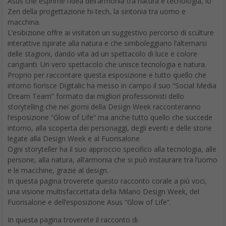
Asus che esprime l’idea dell’armonia tra natura e tecnologia, lo
Zen della progettazione hi-tech, la sintonia tra uomo e
macchina.
L’esibizione offre ai visitatori un suggestivo percorso di sculture
interattive ispirate alla natura e che simboleggiano l’alternarsi
delle stagioni, dando vita ad un spettacolo di luce e colore
cangianti. Un vero spettacolo che unisce tecnologia e natura.
Proprio per raccontare questa esposizione e tutto quello che
intorno fiorisce Digitalic ha messo in campo il suo “Social Media
Dream Team” formato dai migliori professionisti dello
storytelling che nei giorni della Design Week racconteranno
l’esposizione “Glow of Life” ma anche tutto quello che succede
intorno, alla scoperta dei personaggi, degli eventi e delle storie
legate alla Design Week e al Fuorisalone.
Ogni storyteller ha il suo approccio specifico alla tecnologia, alle
persone, alla natura, all’armonia che si può instaurare tra l’uomo
e le macchine, grazie al design.
In questa pagina troverete questo racconto corale a più voci,
una visione multisfaccettata della Milano Design Week, del
Fuorisalone e dell’esposizione Asus “Glow of Life”.
In questa pagina troverete il racconto di