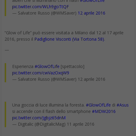
alberi che si illuminano con il flash
#GlowOfLife
pic.twitter.com/WLh9goTtQF
— Salvatore Russo (@WMSaver)
12 aprile 2016
“Glow of Life” può essere visitata a Milano dal 12 al 17 aprile
2016, presso il
Padiglione Visconti (Via Tortona 58)
.
—
Esperienza
#GlowOfLife
[spettacolo]
pic.twitter.com/cwVazOxqW9
— Salvatore Russo (@WMSaver) 12 aprile 2016
Una goccia di luce illumina la foresta.
#GlowOfLife
di
#Asus
si accende con il flash dello smartphone
#MDW2016
pic.twitter.com/Jgbjz65dnM
— Digitalic (@DigitalicMag) 11 aprile 2016