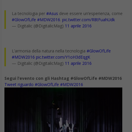
La tecnologia per
#Asus
deve essere un’esperienza, come
#GlowOfLife
#MDW2016
.
pic.twitter.com/R8tFuahUdk
— Digitalic (@DigitalicMag)
11 aprile 2016
L’armonia della natura nella tecnologia
#GlowOfLife
#MDW2016
pic.twitter.com/Y1oH3dEqgK
— Digitalic (@DigitalicMag)
11 aprile 2016
Segui l’evento con gli Hashtag #GlowOfLife
#MDW2016
Tweet riguardo #GlowOfLife #MDW2016