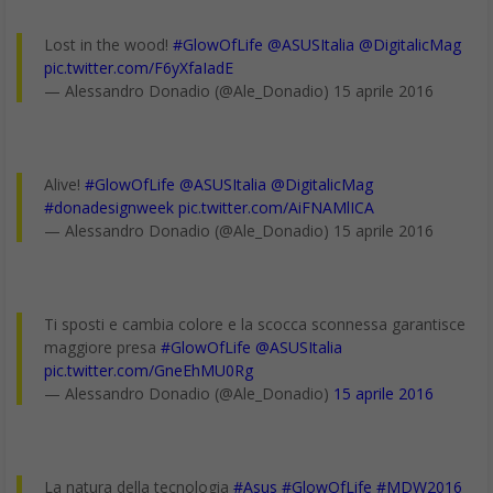
Lost in the wood!
#GlowOfLife
@ASUSItalia
@DigitalicMag
pic.twitter.com/F6yXfaIadE
— Alessandro Donadio (@Ale_Donadio) 15 aprile 2016
Alive!
#GlowOfLife
@ASUSItalia
@DigitalicMag
#donadesignweek
pic.twitter.com/AiFNAMlICA
— Alessandro Donadio (@Ale_Donadio) 15 aprile 2016
Ti sposti e cambia colore e la scocca sconnessa garantisce
maggiore presa
#GlowOfLife
@ASUSItalia
pic.twitter.com/GneEhMU0Rg
— Alessandro Donadio (@Ale_Donadio)
15 aprile 2016
La natura della tecnologia
#Asus
#GlowOfLife
#MDW2016