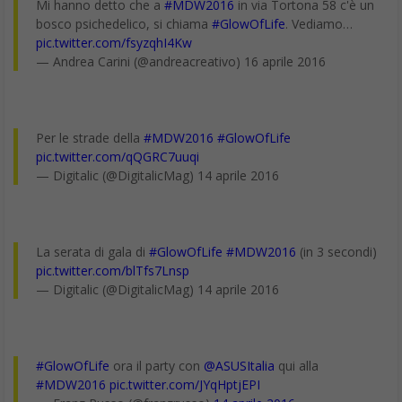
Mi hanno detto che a
#MDW2016
in via Tortona 58 c'è un
bosco psichedelico, si chiama
#GlowOfLife
. Vediamo…
pic.twitter.com/fsyzqhI4Kw
— Andrea Carini (@andreacreativo) 16 aprile 2016
Per le strade della
#MDW2016
#GlowOfLife
pic.twitter.com/qQGRC7uuqi
— Digitalic (@DigitalicMag) 14 aprile 2016
La serata di gala di
#GlowOfLife
#MDW2016
(in 3 secondi)
pic.twitter.com/blTfs7Lnsp
— Digitalic (@DigitalicMag) 14 aprile 2016
#GlowOfLife
ora il party con
@ASUSItalia
qui alla
#MDW2016
pic.twitter.com/JYqHptjEPI