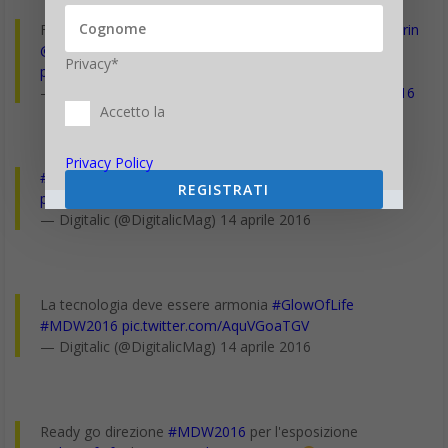
Fabio Capocchi di
@ASUSItalia
si confronta con
@framarin
@DigitalicMag
#design
#MDW2016
#GlowOfLife
Privacy*
pic.twitter.com/bDKyXnNqlS
— Manuela Lavezzari (@ManuelaLavezzar)
14 aprile 2016
Accetto la
Privacy Policy
#GlowOfLife
la vita prende forma
#MDW2016
REGISTRATI
pic.twitter.com/sbvJTjztoR
— Digitalic (@DigitalicMag) 14 aprile 2016
La tecnologia deve essere armonia
#GlowOfLife
#MDW2016
pic.twitter.com/AquVGoaTGV
— Digitalic (@DigitalicMag) 14 aprile 2016
Ready go direzione
#MDW2016
per l'esposizione