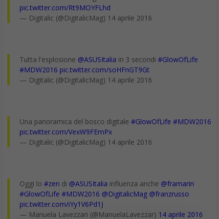
pic.twitter.com/Rt9MOYFLhd
— Digitalic (@DigitalicMag) 14 aprile 2016
Tutta l'esplosione
@ASUSItalia
in 3 secondi
#GlowOfLife
#MDW2016
pic.twitter.com/soHFnGT9Gt
— Digitalic (@DigitalicMag) 14 aprile 2016
Una panoramica del bosco digitale
#GlowOfLife
#MDW2016
pic.twitter.com/VexW9FEmPx
— Digitalic (@DigitalicMag) 14 aprile 2016
Oggi lo
#zen
di
@ASUSItalia
influenza anche
@framarin
#GlowOfLife
#MDW2016
@DigitalicMag
@franzrusso
pic.twitter.com/iYy1V6Pd1J
— Manuela Lavezzari (@ManuelaLavezzar)
14 aprile 2016