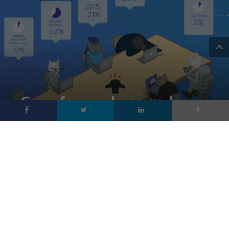
Cosa fanno davvero le
persone durante le
conference call –
infografica
DA
CECILIA CANTADORE
|
8 APR 2016
|
HARDWARE & SOFTWARE
|