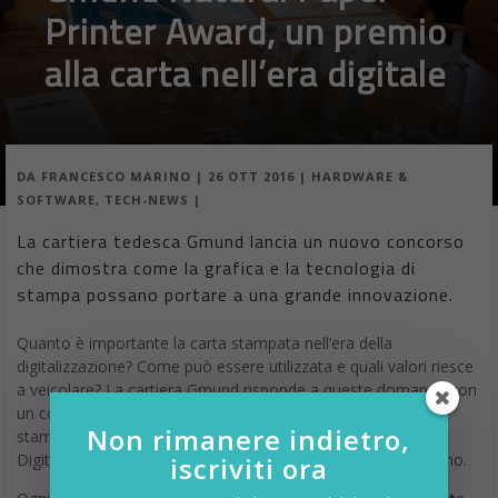
Printer Award, un premio
alla carta nell’era digitale
DA
FRANCESCO MARINO
|
26 OTT 2016
|
HARDWARE &
SOFTWARE
,
TECH-NEWS
|
La cartiera tedesca Gmund lancia un nuovo concorso
che dimostra come la grafica e la tecnologia di
stampa possano portare a una grande innovazione.
Quanto è importante la carta stampata nell’era della
digitalizzazione? Come può essere utilizzata e quali valori riesce
a veicolare? La cartiera Gmund risponde a queste domande con
un concorso che dimostra come la grafica e la tecnologia di
Non rimanere indietro,
stampa possano portare a una grande innovazione. Noi di
Digitalic ne siamo convinti e le nostre copertine lo dimostrano.
iscriviti ora