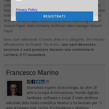
managing director di Verband Druck und Medien Bayern
(VDMB); Marian Rappl, director of communications at VDMB;
Privacy Policy
Marc M. Clormann, general manager a Clormann Design; Florian
Kohler, proprietario Gmund Paper; Axel Schreiner, global sales
REGISTRATI
director Gmund Paper; Gabriele Bellendorf, marketing director
Gmund Paper; Hans Schwarz, technical sales manager Gmund
Paper.
Sono stati selezionati 15 lavori, divisi in 5 categorie, che entrano
ufficialmente nei finalisti. Tra di loro,
uno sarà decretato
vincitore e sarà premiato durante una cerimonia in
cartiera, il 17 novembre.
Francesco Marino
Giornalista esperto di tecnologia, da oltre 20
anni si occupa di innovazione, mondo digitale,
hardware, software e social. È stato direttore
editoriale della rivista scientifica Newton e ha lavorato per 11
anni al Gruppo Sole 24 Ore. È il fondatore e direttore