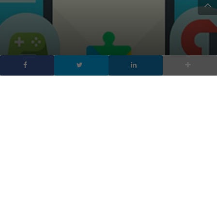
Android Instant Apps:
inizia la fase di test
DA
FRANCESCO MARINO
|
28 GEN 2017
|
HARDWARE &
SOFTWARE
,
MOBILE
|
Al via la fase di test delle Android Instant Apps,
versioni semplificate delle applicazioni annunciate
l’anno scorso a Google I/O.