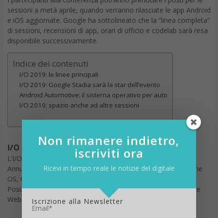
sessioni a metà aprile, quando verranno rilasciate le app Android
e iOS aggiornate. Google ha sottolineato che la “linea completa”
di sessioni, recensioni di app, orari di ufficio e codelab sarà resa
disponibile successivamente.
Indice dei contenuti
I/O 2019: le linee principali
I/O 2019: Google Stadia sarà la star dell’evento
Android Automotive: il sistema operativo per auto
I/O 2019: spazio anche ad altre sessioni
Non rimanere indietro,
I/O 2019: le linee principali
iscriviti ora
L’I/O 2019 si concentrerà su 18 linee principali: Accessibilità,
Ricevi in tempo reale le notizie del digitale
Annunci, Android/Play, Assistente, Realtà Aumentata, Chrome
OS, Cloud, Design, Firebase, Flutter, Giochi, IoT,
Posizione/Mappe, ML/AI, Open Source, Pagamenti, Ricerca e
Web.
Iscrizione alla Newsletter
Email*