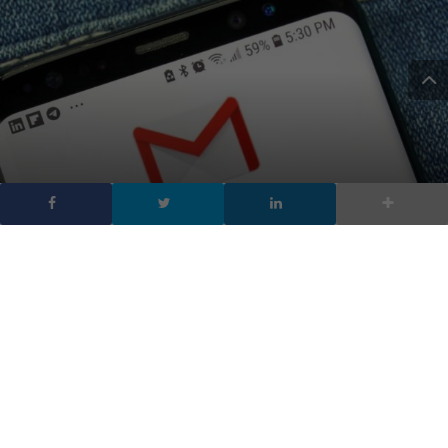
AMP beta per GMail
rilasciato, ecco cosa
cambia
DA
GIULIA BEZZI
|
29 MAR 2019
|
APP
,
HARDWARE & SOFTWARE
|