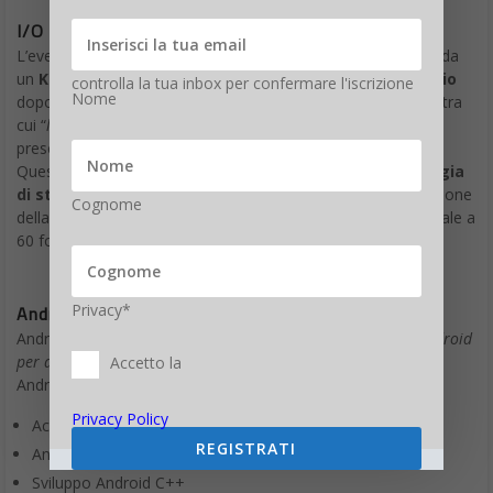
I/O 2019: Google Stadia sarà la star dell’evento
L’evento inizierà con un Google Keynote di due ore seguito da
un
Keynote per gli sviluppatori di un’ora nel pomeriggio
controlla la tua inbox per confermare l'iscrizione
Nome
dopo pranzo. Sono previste almeno due sessioni su
Stadia
, tra
cui “
le novità del gaming su Googl
e”, in cui il VP Phil Harrison
presenterà “
Stadia Streaming Tech: A Deep Dive
”.
Questa sessione fornisce
dettagli tecnici per la tecnologia
di streaming che sta alla base di Stadia
, dall’ottimizzazione
Cognome
della qualità visiva alla riduzione della latenza per l’utente finale a
60 fotogrammi al secondo.
Privacy*
Android Automotive: il sistema operativo per auto
Android Automotive è indicato come “
Sistema operativo Android
per auto
”, mentre ci sono sessioni relative alle “Novità” di
Accetto la
Android:
Privacy Policy
Accessibilità
Android
REGISTRATI
Android in auto
Sviluppo Android C++