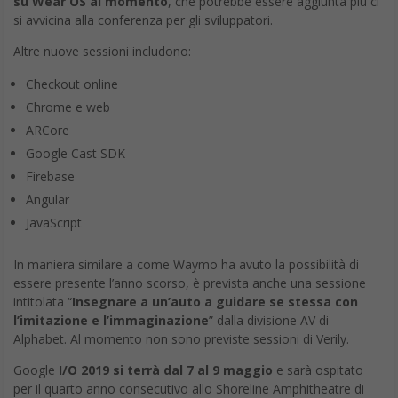
su Wear OS al momento
, che potrebbe essere aggiunta più ci
si avvicina alla conferenza per gli sviluppatori.
Altre nuove sessioni includono:
Checkout online
Chrome e web
ARCore
Google Cast SDK
Firebase
Angular
JavaScript
In maniera similare a come Waymo ha avuto la possibilità di
essere presente l’anno scorso, è prevista anche una sessione
intitolata “
Insegnare a un’auto a guidare se stessa con
l’imitazione e l’immaginazione
” dalla divisione AV di
Alphabet. Al momento non sono previste sessioni di Verily.
Google
I/O 2019 si terrà dal 7 al 9 maggio
e sarà ospitato
per il quarto anno consecutivo allo Shoreline Amphitheatre di