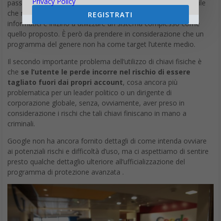
Privacy Policy
password come “123456” e “qwerty”, è altamente improbabile
che molti improvvisamente prendano coscienza dei rischi
REGISTRATI
informatici e inizino a utilizzare un sistema complesso come
quello proposto. È però da prendere in considerazione che un
programma del genere non ha come target l’utente medio.
Il secondo importante problema dell’utilizzo di chiavi fisiche è
che
se l’utente le perde incorre nel rischio di essere
tagliato fuori dai propri account
, cosa ancora più
problematica per un leader politico o un dirigente di
corporazione globale, senza, ovviamente, aver preso in
considerazione i rischi che tali chiavi finiscano in mano a
criminali.
Google non ha ancora fornito dettagli di come intenda ovviare
ai potenziali rischi e difficoltà d’uso, ma ci aspettiamo di sentire
presto qualche dettaglio ulteriore all’ufficializzazione del
programma di protezione avanzata .