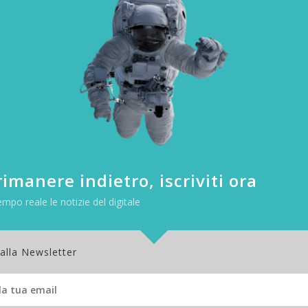
eletro da lavoro
re messa al servizio dei comuni
lavoratori.
Nell’
industry 4.0
le macch
o. A sviluppare questa filosofia ci ha pensato la statunitense Sarcos, 
azione di Bot in grado, non di svolgere autonomamente compiti e mansi
di amplificarne i movimenti, la potenza e la sicurezza.
imanere indietro, iscriviti ora
empo reale le notizie del digitale
 alla Newsletter