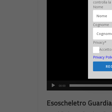
controlla la
Nome
Cognome
Privacy*
Accetto
Privacy Poli
RE
00:00
Esoscheletro Guardia