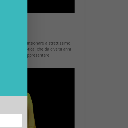
ine possono funzionare a strettissimo
società di robotica, che da diversi anni
oni, bensì di rappresentare