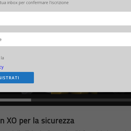
 tua inbox per confermare l'iscrizione
 la
cy
GISTRATI
n XO per la sicurezza