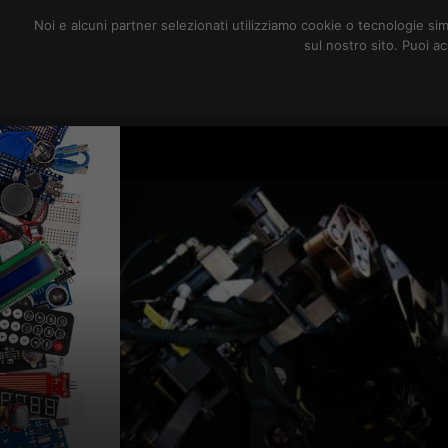
redazione@digitalic.it
Noi e alcuni partner selezionati utilizziamo cookie o tecnologie sim
sul nostro sito. Puoi a
Hardware & Software
D