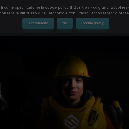
ili come specificato nella cookie policy (https://www.digitalic.it/cookie
cconsentire all’utilizzo di tali tecnologie con il tasto "Acconsento" o pro
Acconsento
No
Cookie policy
evice
Social Network
App
Automotive
Tech-News