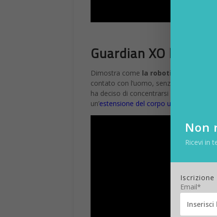
Guardian XO l’esosch
Dimostra come
la robotica
possa esse
contato con l’uomo, senza però sostituirl
ha deciso di concentrarsi sulla realizz
un’
estensione del corpo umano,
al fine 
Video
Non r
Player
Ricevi in t
Iscrizione
Email*