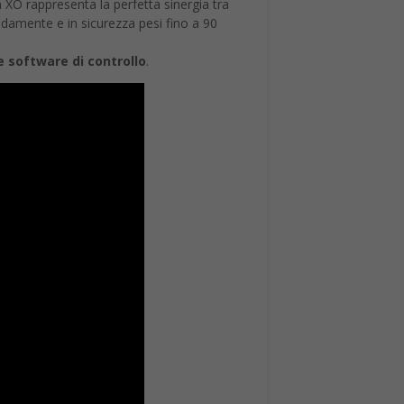
n XO rappresenta la perfetta sinergia tra
damente e in sicurezza pesi fino a 90
 e software di controllo
.