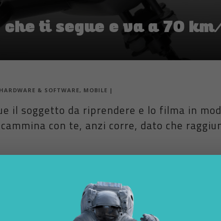
 che ti segue e va a 70 km
HARDWARE & SOFTWARE
,
MOBILE
|
e il soggetto da riprendere e lo filma in mo
cammina con te, anzi corre, dato che raggiun
 da riprendere e lo filma in modo automatico. Un drone che cammina
edibile velocità di 70 km/h, una scheggia. Hexo+ è un esacottero, con s
e. Basta inserire la una GoPro, impostare le riprese tramite l’apposita ap
chi desidera girare video “d’azione”, in movimento, in modo semplice.
e acrobazie in snowboard, chi desidera immortalare un’arrampicata, un
nte autonomo, non serve una persona che diriga la telecamera, nessu