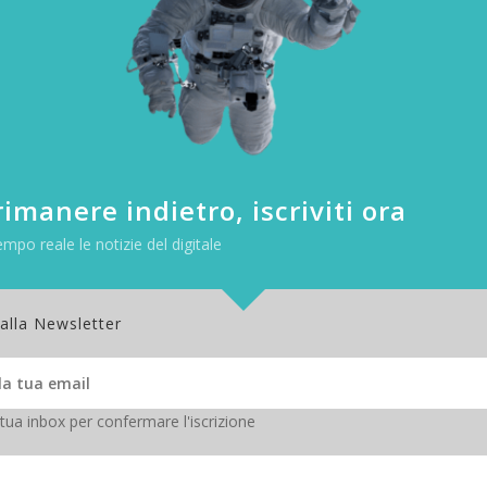
o sia nelle riprese per tutta la durata del filmato. È in grado di volare a
o dei suoi movimenti avviene tramite smartphone in modo molto sempl
automatici, editare online le riprese, scegliere l’angolo di vista fronta
imanere indietro, iscriviti ora
empo reale le notizie del digitale
 alla Newsletter
 tua inbox per confermare l'iscrizione