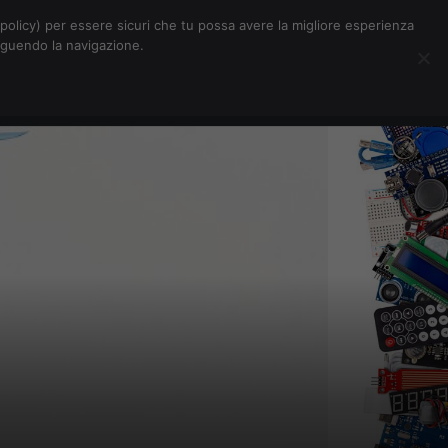
Chi siamo
Contatti
Pubblicità
s-policy) per essere sicuri che tu possa avere la migliore esperienza
seguendo la navigazione.
Eventi Digitalic
Cerca