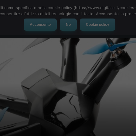
ili come specificato nella cookie policy (https://www.digitalic.it/cookie
cconsentire all’utilizzo di tali tecnologie con il tasto "Acconsento" o pro
Acconsento
No
Cookie policy
evice
Social Network
App
Automotive
Tech-News