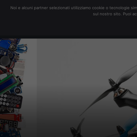
redazione@digitalic.it
Noi e alcuni partner selezionati utilizziamo cookie o tecnologie sim
sul nostro sito. Puoi a
Hardware & Software
D