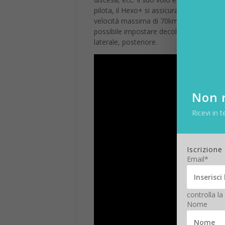
pilota, il Hexo+ si assicura che il soggett
velocità massima di 70km/h. Il controll
possibile impostare decollo e atterraggio 
laterale, posteriore.
Non r
Ricevi in t
Iscrizione
Email*
controlla la
Nome