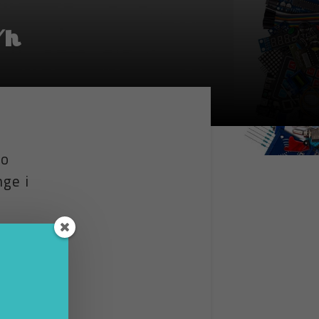
/h
do
ge i
 con
ei
p e si
 Ad
a
n