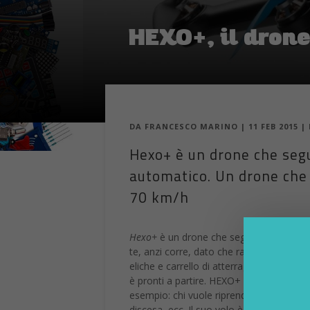
HEXO+, il drone
DA
FRANCESCO MARINO
|
11 FEB 2015
|
Hexo+ è un drone che segu
automatico. Un drone che 
70 km/h
Hexo+
è un drone che segue il soggetto
te, anzi corre, dato che raggiunge l’incr
eliche e carrello di atterraggio retrattil
è pronti a partire. HEXO+ è pensato per 
esempio: chi vuole riprendere le propri
discesa, ecc. Il suo volo è completame