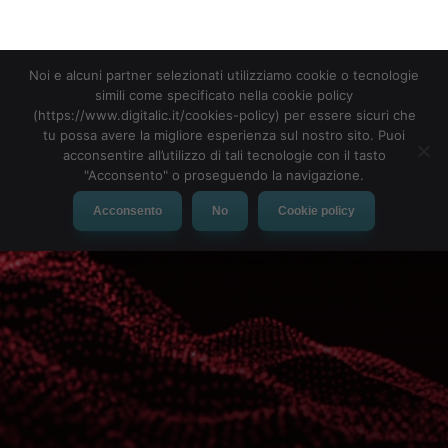
Noi e alcuni partner selezionati utilizziamo cookie o tecnologie
MENU
simili come specificato nella cookie policy
(https://www.digitalic.it/cookies-policy) per essere sicuri che
tu possa avere la migliore esperienza sul nostro sito. Puoi
acconsentire all’utilizzo di tali tecnologie con il tasto
"Acconsento" o proseguendo la navigazione.
Acconsento
No
Cookie policy
Hitachi Data Systems: la