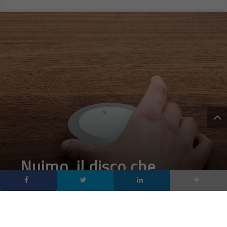
Nuimo, il disco che
comanda tutti i
dispositivi di casa / IoT
DA
FRANCESCO MARINO
|
23 MAG 2015
|
HARDWARE &