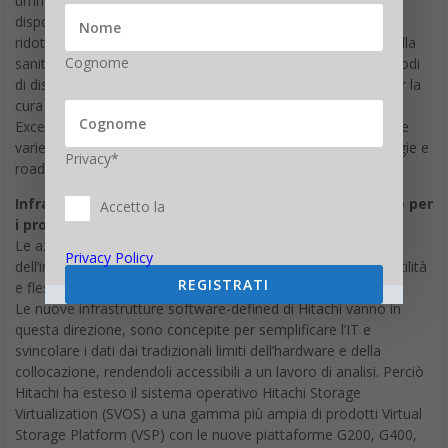
Cognome
sanità un corredo di funzionalità analitiche, strumenti e metodi
di distribuzione con cui migliorare il processo decisionale per la
cura ottimale dei pazienti. Hitachi Live Insight Center of
Excellence funziona invece da centro di coordinamento tra le
varie risorse (sia Hitachi sia di terze parti) e permette strategie e
Privacy*
roadmap di analisi dei big data accurate.
Infrastruttura software defined per semplificare l’It e per
Accetto la
i processi analitici
Le aziende vogliono sfruttare le nuove opportunità
Privacy Policy
dell’innovazione tecnologica per aumentare la propria versatilità
REGISTRATI
e flessibilità e trarre un vantaggio in termini di business.
Le nuove infrastrutture software-defined di Hitachi vanno in
questa direzione, sono concepite per semplificare l’IT e
svincolare i dati dai tradizionali limiti dell’hardware e della
collocazione, rendendoli accessibili a un lavoro di analisi. Perciò
Hitachi ha esteso il sistema operativo Hitachi Storage
Virtualization (SVOS) a una gamma più ampia di prodotti Virtual
Storage Platform (VSP) con le nuove piattaforme G200, G400,
G600 e, a breve, G800, ha ampliato la famiglia dei prodotti
Hitachi Unified Compute Platform (UCP) agli scenari core-to-
edge e ai modelli di infrastruttura convergente e