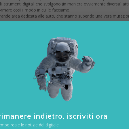
ad ala fissa, un aero insomma. Si chiama Disco ed è in grado di decol
e autonoma.
ali fisse consentono di ridurre molto il consumo di energia elettrica. P
rso un visore per realtà aumentata, come l’Oculus Rift. La velocità 
 grazie al Parrot Skycontroller si può governare il drone a grandi dista
e il trasporto.