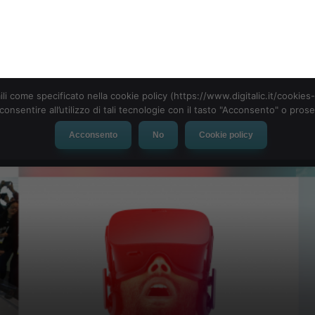
tto al minimo, ma basta per viaggiare 30 minuti.