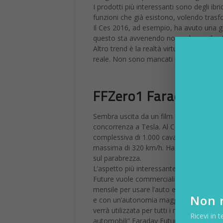
Parrot Disco
Parrot ha presentato il suo primo drone 
ed atterrare in modalità completament
La durata del volo è di ben 45 minuti, le 
Disco può essere pilotato anche attrave
è di ben 80 km/h, un record per i droni e
ali possono essere smontate per facilitar