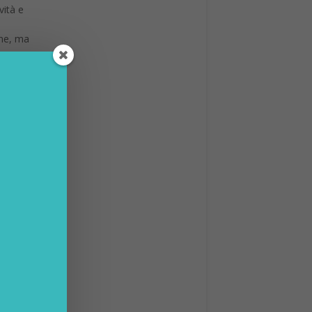
lare
arrot
massima
nze. Le