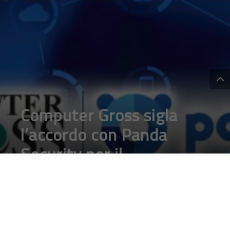
Computer Gross sigla
l’accordo con Panda
Security per il
programma Cloud
Solution Provider