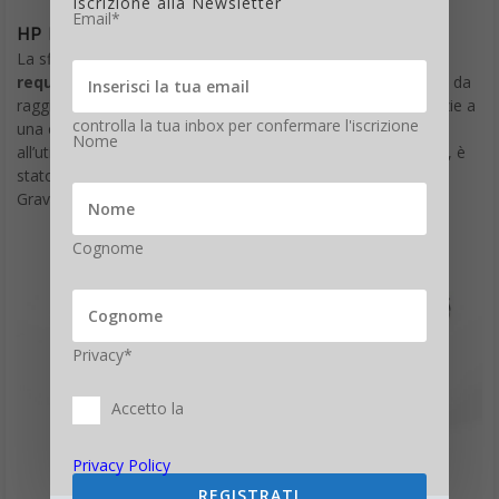
Iscrizione alla Newsletter
Email*
HP ENVY Zero-Gravity, la sfida
La sfida principale per HP è stata quella per
rispondere ai
requisiti per l’assenza di gravità,
particolarmente difficili da
raggiungere e verificare per la loro stessa natura unica. Grazie a
controlla la tua inbox per confermare l'iscrizione
una completa re-ingegnerizzazione delle componenti e
Nome
all’utilizzo di materiali speciali e tecnologie per la stampa 3D, è
stato però possibile realizzare la stampante HP ENVY Zero-
Gravity rispondendo alle richieste specifiche della NASA.
Cognome
Privacy*
Accetto la
Privacy Policy
REGISTRATI