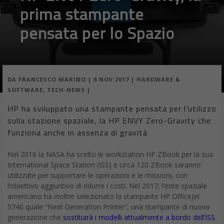
prima stampante
pensata per lo Spazio
DA
FRANCESCO MARINO
|
6 NOV 2017
|
HARDWARE &
SOFTWARE
,
TECH-NEWS
|
HP ha sviluppato una stampante pensata per l’utilizzo
sulla stazione spaziale, la HP ENVY Zero-Gravity che
funziona anche in assenza di gravità
Nel 2016 la NASA ha scelto le workstation HP ZBook per la sua
International Space Station (ISS) e circa 120 ZBook saranno
utilizzate per supportare le operazioni e le missioni, con
l’obiettivo aggiuntivo di ridurre i costi. Nel 2017, l’ente spaziale
americano ha inoltre selezionato la stampante HP OfficeJet
5740 quale “Next Generation Printer”, una stampante di nuova
generazione che
sostituirà i modelli attualmente a bordo dell’ISS
.