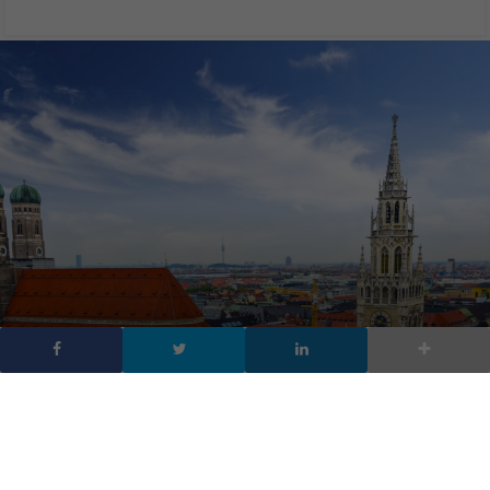
Huawei Innovation Day:
in diretta da Monaco il
viaggio #DigiGermania