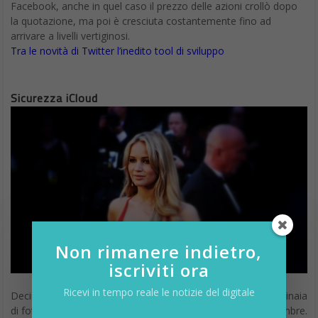
Facebook, anche in quel caso il prezzo delle azioni crollò dopo
la quotazione, ma poi è cresciuta costantemente fino ad
arrivare a livelli vertiginosi.
Tra le novità di Twitter l’inedito tool di sviluppo
Sicurezza iCloud
Non rimanere indietro,
iscriviti ora
Ricevi in tempo reale le notizie del digitale
Decine di star di Hollywood sono state esposte in rete, centinaia
di foto nude delle celebrità sono state pubblicate il 1° settembre.