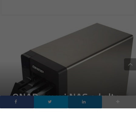
QNAP: nuovi NAS ad alte
prestazioni per dischi
fissi tradizionali e SSD da
2,5”