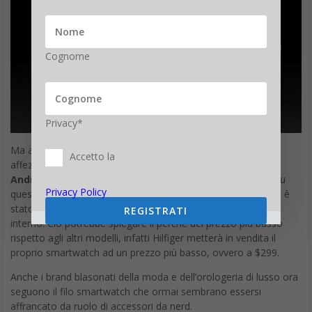
Cognome
Privacy*
Ma anche il modello di smartwatch Movado destinato agli
Accetto la
affezionati di
Tommy Hilfiger, che si chiama TH24/7You
Android Wear 2.0
, verrà reso disponibile entro fine anno. Su
Privacy Policy
questo modello non sono stati resi noti i dettagli tecnici, ma è
stato confermato che non sarà dotato di chip NFC a suo
REGISTRATI
interno. Ciò potrebbe spiegare il perché del prezzo più basso
rispetto agli altri modelli, infatti Hilfiger metterà in vendita il
proprio smartwatch ad un prezzo più basso, ovvero a $299.
Anche i brand blasonati della moda e dell’orologeria di lusso ora
seguono il filo smartwatch che ormai sembrano essersi
affrancato da ruolo di accessori da nerd.