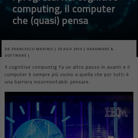
computing, il computer
che (quasi) pensa
DA
FRANCESCO MARINO
|
29 AGO 2014
|
HARDWARE &
SOFTWARE
|
Il cognitive compuntig fa un altro passo in avanti e il
computer è sempre più vicino a quella che por tutti è
una barriera insormontabili: pensare.