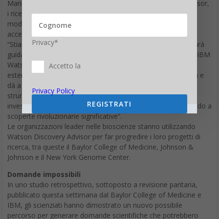
Manufacturers of America). Grazie a Watson Discovery Advisor,
i ricercatori possono scoprire nuove relazioni e individuare
modelli inattesi tra i dati, con la possibilità di aumentare e
accelerare significativamente i processi di scoperta.
Privacy*
“Stiamo entrando in un’era straordinaria in cui la scoperta sarà
guidata dai dati”, spiega Mike Rhodin, senior vice President, IBM
Watson Group. “L’annuncio di oggi rappresenta una naturale
Accetto la
estensione dell’intelligenza di cognitive computing di Watson e
dà a ricercatori, sviluppatori ed esperti del settore uno
Privacy Policy
strumento potente che aiuterà ad aumentare i risultati degli
REGISTRATI
investimenti effettuati dalle organizzazioni nella R&S, portando a
scoperte rivoluzionarie significative”.
Le organizzazioni leader nelle bioscienze stanno utilizzando
Watson Discovery Advisor per far progredire i loro progetti di
ricerca, tra queste il Baylor College of Medicine, Johnson &
Johnson e il New York Genome Center.
Domande impossibili
In uno studio retrospettivo, sottoposto a revisione paritaria,
pubblicato questa settimana dal Baylor College of Medicine e
IBM, gli scienziati hanno dimostrato un nuovo possibile
percorso per generare domande scientifiche che potrebbero