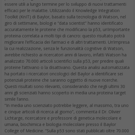
essere utili a lungo termine per lo sviluppo di nuovi trattamenti
efficaci per le malattie. Utilizzando il Knowledge Integration
Toolkit (KnIT) di Baylor, basato sulla tecnologia di Watson, nel
giro di settimane, biologi e “data scientist” hanno identificato
accuratamente le proteine che modificano la p53, un’importante
proteina correlata a molti tipi di cancro: questo risultato potrà
migliorare l’efficacia dei farmaci e di altri trattamenti. Un’impresa
la cui realizzazione, senza le funzionalità cognitive di Watson,
avrebbe richiesto ai ricercatori anni di lavoro, infatti Watson ha
analizzato 70.000 articoli scientifici sulla p53, per predire quali
proteine l’attivano o la disattivano. Questa analisi automatizzata
ha portato i ricercatori oncologici del Baylor a identificare sei
potenziali proteine che saranno oggetto di nuove ricerche.
Questi risultati sono rilevanti, considerando che negli ultimi 30
anni gli scienziati hanno scoperto in media una proteina target
simile l’anno.
“In media uno scienziato potrebbe leggere, al massimo, tra uno
e cinque articoli di ricerca al giorno”, commenta il Dr. Olivier
Lichtarge, ricercatore e professore di genetica molecolare e
umana, biochimica e biologia molecolare presso il Baylor
College of Medicine. “Sulla p53 sono stati pubblicati oltre 70.000