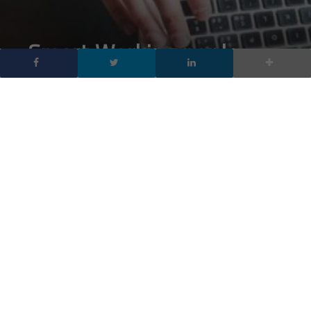
Smart Working per le
imprese: il webinar per
sapere come affrontare
un’emergenza e il post
DA
FRANCESCO MARINO
|
23 APR 2020
|
HARDWARE &
SOFTWARE
,
TECH-NEWS
|
Smart Working Talk: è il Webinar 2.0 di Digitalic e Tech
Data, con la partecipazione di Cisco, DELL, Microsoft,
Netgear, Sonicwall e Xerox trasmesso in diretta il 23
Aprile alle ore 15,30
Smart Working per le imprese: il webinar per sapere come