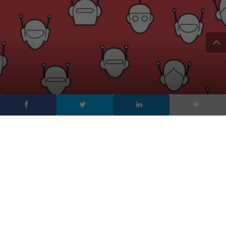
Come funziona ChatGPT,
spiegato da ChatGPT
DA
FRANCESCO MARINO
|
17 FEB 2023
|
HARDWARE &
SOFTWARE
|