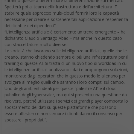
saranno queste a determinare la differenziazione sul mercato.
Spetterà poi ai team dell’infrastruttura e dell’architettura IT
stabilire quale approccio multi-cloud fornirà loro le capacità
necessarie per creare e sostenere tali applicazioni e l’esperienza
dei clienti e dei dipendenti”.
“L’intelligenza artificiale è certamente un trend emergente – ha
dichiarato Claudio Santiago Abad – ma anche in questo caso
con sfaccettature molto diverse.
Le società che lavorano sulle intelligenze artificiali, quelle che le
creano, stanno chiedendo sempre di più una infrastruttura per il
training di queste AI. Si tratta di un nuovo tipo di workload in cui
le intelligenze artificiali analizzano i dati e propongono soluzioni,
monitorate dagli operatori che in questo modo le allenano per
svolgere al meglio quelli che saranno i loro compiti sul campo.
Uno degli ambienti ideali per queste “palestre AI” è il cloud
pubblico degli hyperscaler, ma qui si presenta una questione da
risolvere, perché utilizzare i servizi dei grandi player comporta lo
spostamento dei dati su queste piattaforme che possono
essere all’estero e non sempre i clienti danno il consenso per
spostare i propri dati”.