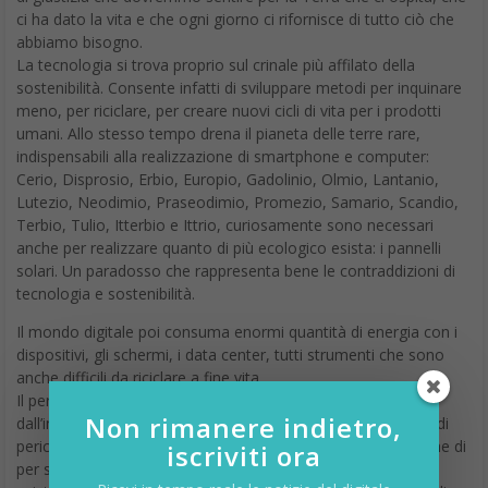
ci ha dato la vita e che ogni giorno ci rifornisce di tutto ciò che
abbiamo bisogno.
La tecnologia si trova proprio sul crinale più affilato della
sostenibilità. Consente infatti di sviluppare metodi per inquinare
meno, per riciclare, per creare nuovi cicli di vita per i prodotti
umani. Allo stesso tempo drena il pianeta delle terre rare,
indispensabili alla realizzazione di smartphone e computer:
Cerio, Disprosio, Erbio, Europio, Gadolinio, Olmio, Lantanio,
Lutezio, Neodimio, Praseodimio, Promezio, Samario, Scandio,
Terbio, Tulio, Itterbio e Ittrio, curiosamente sono necessari
anche per realizzare quanto di più ecologico esista: i pannelli
solari. Un paradosso che rappresenta bene le contraddizioni di
tecnologia e sostenibilità.
Il mondo digitale poi consuma enormi quantità di energia con i
dispositivi, gli schermi, i data center, tutti strumenti che sono
anche difficili da riciclare a fine vita.
Il percorso verso la sostenibilità può passare solo
Non rimanere indietro,
dall’innovazione; eppure, si tratta di un sentiero stretto, irto di
pericoli e contraddizioni. Ma questo è il destino dell’uomo che di
iscriviti ora
per sé è un essere anti-ecologico, perché sfrutta per la sua