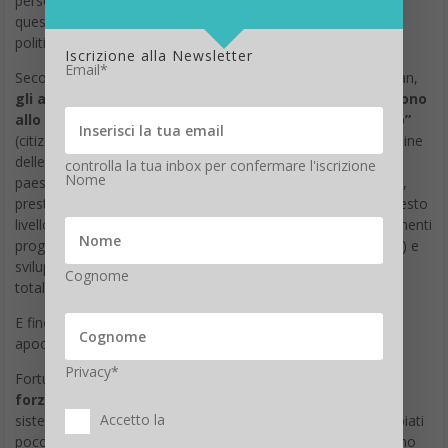
persone stia sostenendo una posizione politica. Ognuno di
questi termini corrisponde ad un’attuale minaccia alla libertà
politica.
Iscrizione alla Newsletter
Email*
Secondo un recente articolo pubblicato su Scientific American,
gli algoritmi di apprendimento approfondito consentono
allo Stato di sviluppare il proprio “punteggio cittadino”
(citizen score) e per fare ciò vengono utilizzate le attività online
delle persone per determinare se siano fedeli e conformi al
controlla la tua inbox per confermare l'iscrizione
Nome
paese, e conseguentemente per far ottenere posti di lavoro,
prestiti o i visti necessari per recarsi in altri paesi. Unite a questo
livello di monitoraggio le spinte tecnologiche (come gli strumenti
progettati per alterare le opinioni e le risposte delle persone) e
svilupperete un sistema che tende ad avere il controllo più
Cognome
totale.
E fino ad ora vi abbiamo parlato degli aspetti negativi e
apocalittici dei Big Data.
Privacy*
Fortunatamente le tecnologie possono rivelarsi anche
una
forza dirompente per un cambiamento in positivo.
I
Accetto la
sistemi politici, in particolare nei paesi anglofoni, sono cambiati
poco da quando i mezzi di consegna delle informazioni hanno