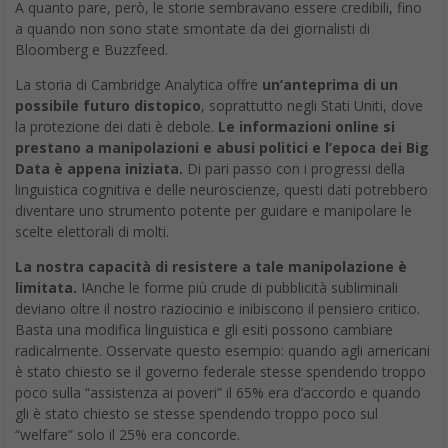
A quanto pare, però, le storie sembravano essere credibili, fino
a quando non sono state smontate da dei giornalisti di
Bloomberg e Buzzfeed.
La storia di Cambridge Analytica offre
un’anteprima di un
possibile futuro distopico
, soprattutto negli Stati Uniti, dove
la protezione dei dati è debole.
Le informazioni online si
prestano a manipolazioni e abusi politici e l’epoca dei Big
Data è appena iniziata.
Di pari passo con i progressi della
linguistica cognitiva e delle neuroscienze, questi dati potrebbero
diventare uno strumento potente per guidare e manipolare le
scelte elettorali di molti.
La nostra capacità di resistere a tale manipolazione è
limitata.
IAnche le forme più crude di pubblicità subliminali
deviano oltre il nostro raziocinio e inibiscono il pensiero critico.
Basta una modifica linguistica e gli esiti possono cambiare
radicalmente. Osservate questo esempio: quando agli americani
è stato chiesto se il governo federale stesse spendendo troppo
poco sulla “assistenza ai poveri” il 65% era d’accordo e quando
gli è stato chiesto se stesse spendendo troppo poco sul
“welfare” solo il 25% era concorde.