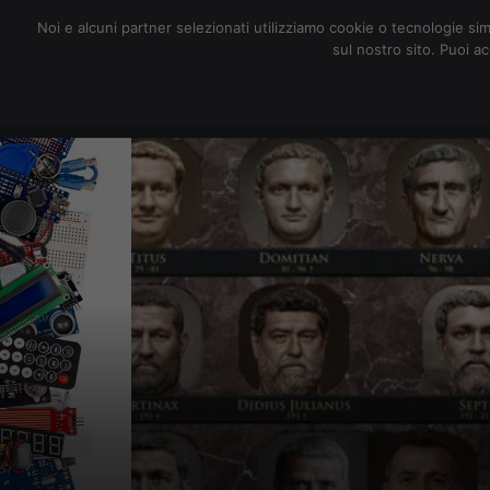
redazione@digitalic.it
Noi e alcuni partner selezionati utilizziamo cookie o tecnologie sim
sul nostro sito. Puoi a
Hardware & Software
D