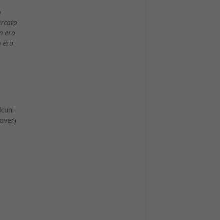
o
ercato
on era
o era
lcuni
cover)