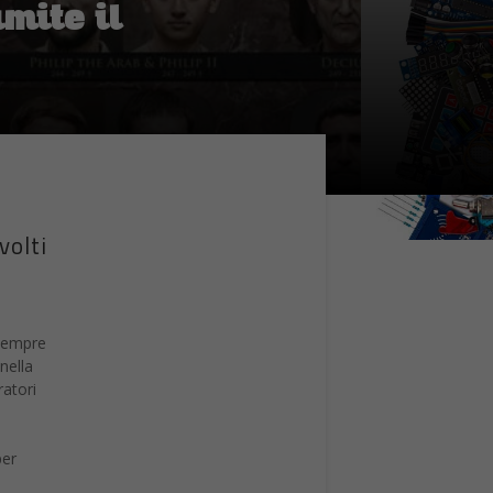
amite il
volti
 sempre
nella
ratori
per