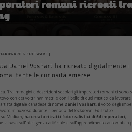
mperatori romani ricreati tr
ng
HARDWARE & SOFTWARE
|
sta Daniel Voshart ha ricreato digitalmente i 
Roma, tante le curiosità emerse
ica. Tra immagini e descrizioni secolari gli imperatori romani ci sono
tivo con dei volti “inanimati” e con il bello di quel mistico da lavorare 
 artista digitale canadese di nome
Daniel Voshart
, il volto degli impe
avoro minuzioso durante il periodo del lockdown. Ed il tutto
a su Medium,
ha creato ritratti fotorealistici di 54 imperatori
,
si basa sull’intelligenza artificiale e sull’apprendimento automatico 