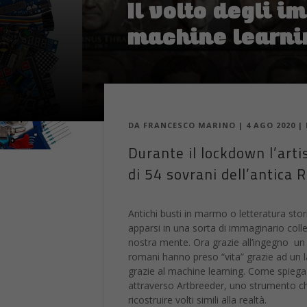
Il volto degli i
machine learni
DA
FRANCESCO MARINO
|
4 AGO 2020
|
Durante il lockdown l’arti
di 54 sovrani dell’antica 
Antichi busti in marmo o letteratura stor
apparsi in una sorta di immaginario collet
nostra mente. Ora grazie all’ingegno un
romani hanno preso “vita” grazie ad un l
grazie al machine learning. Come spieg
attraverso Artbreeder, uno strumento che 
ricostruire volti simili alla realtà.