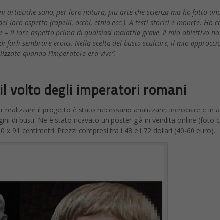
ni artistiche sono, per loro natura, più arte che scienza ma ho fatto un
l loro aspetto (capelli, occhi, etnia ecc.). A testi storici e monete.
Ho c
te – il loro aspetto prima di qualsiasi malattia grave
.
Il mio obiettivo n
di farli sembrare eroici. Nella scelta del busto sculture, il mio approcci
alizzato quando l’imperatore era vivo”.
l volto degli imperatori romani
realizzare il progetto è stato necessario analizzare, incrociare e in a
ini di busti. Ne è stato ricavato un poster già in vendita online (foto 
60 x 91 centimetri. Prezzi compresi tra i 48 e i 72 dollari (40-60 euro).