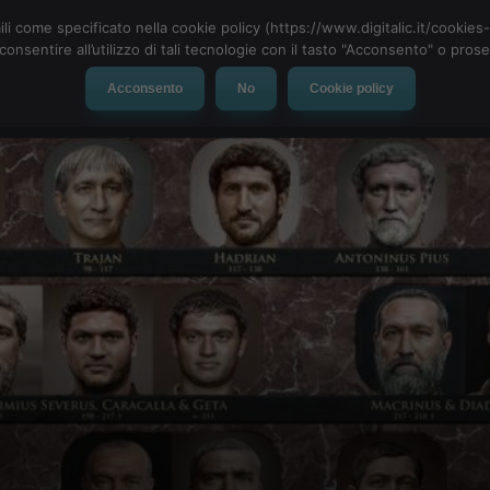
ili come specificato nella cookie policy (https://www.digitalic.it/cookie
cconsentire all’utilizzo di tali tecnologie con il tasto "Acconsento" o pro
Acconsento
No
Cookie policy
evice
Social Network
App
Automotive
Tech-News