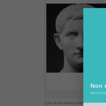
Non r
Fonte:
Ricevi in t
E poi c’è l’eccentrico e dissoluto
Caligol