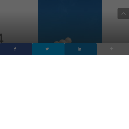
Google: il 4 ottobre
l’evento sul misterioso
hardware, Madebygoogle
DA
FRANCESCO MARINO
|
20 SET 2016
|
HARDWARE &
SOFTWARE
|
La presentazione ufficiale dei nuovi dispositivi
hardware madebygoogle sarà a San Francisco il