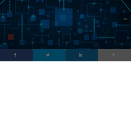
Intelligenza artificiale: 5
modi in cui l’ AI cambierà
le imprese
DA
FRANCESCO MARINO
|
12 SET 2016
|
TECH-NEWS
|
5 modi in cui l’ AI cambierà le imprese tra predittività
del malfunzionamento software e dei problemi di