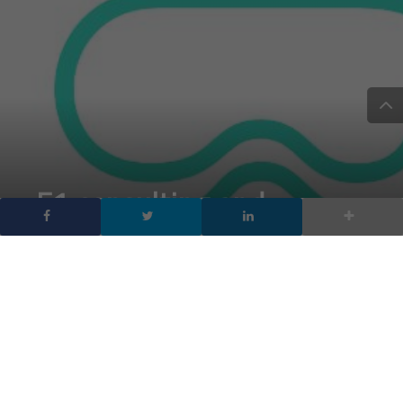
F1 consulting and
services lancia Arwire,
l’innovativa piattaforma
di ar/vr.
DA
FRANCESCO MARINO
|
29 MAG 2020
|
APP
,
HARDWARE &