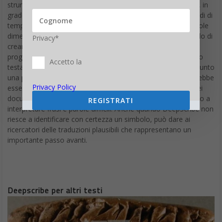
strumento di intelligenza artificiale che sia ampio e flessibile, in
grado di interpretare gli scritti da regioni geografiche e periodi di
tempo diversi. Attualmente i dati digitalizzati hanno la notevole
dimensione di circa 60 terabyte e DeepScribe è stato in grado di
Privacy*
creare un dizionario di oltre centomila lemmi singoli da cui il
programma continua ad imparare. Quando il modello è stato
Accetto la
testato su un set di segni già conosciuti, il software ha raggiunto
una precisione dell’80%. Secondo Krishnan, la scoperta potrebbe
Privacy Policy
essere impiegata per identificare e tradurre parti ripetitive dei
documenti, consentendo agli esperti di dedicare il loro tempo a
REGISTRATI
interpretare frasi e parole difficili. Anche quando DeepScribe non
riesce a identificare con certezza un simbolo, può dare ai
ricercatori delle traduzioni plausibili che rappresentano un
importante passo avanti.
Deepscribe per altri testi