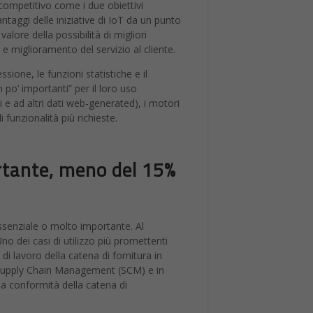
 competitivo come i due obiettivi
vantaggi delle iniziative di IoT da un punto
valore della possibilità di migliori
e miglioramento del servizio al cliente.
ssione, le funzioni statistiche e il
n po’ importanti” per il loro uso
 e ad altri dati web-generated), i motori
funzionalità più richieste.
ortante, meno del 15%
 essenziale o molto importante. Al
Uno dei casi di utilizzo più promettenti
 di lavoro della catena di fornitura in
P, Supply Chain Management (SCM) e in
 la conformità della catena di