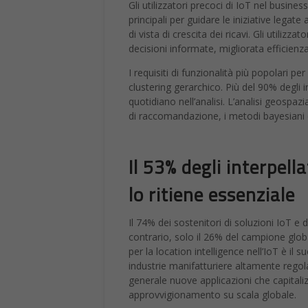
Gli utilizzatori precoci di IoT nel busin
principali per guidare le iniziative legate
di vista di crescita dei ricavi. Gli utiliz
decisioni informate, migliorata efficienz
I requisiti di funzionalità più popolari pe
clustering gerarchico. Più del 90% degli i
quotidiano nell’analisi. L’analisi geospa
di raccomandazione, i metodi bayesiani e 
Il 53% degli interpel
lo ritiene essenziale
Il 74% dei sostenitori di soluzioni IoT e 
contrario, solo il 26% del campione global
per la location intelligence nell’IoT è il 
industrie manifatturiere altamente regol
generale nuove applicazioni che capitalizz
approvvigionamento su scala globale.