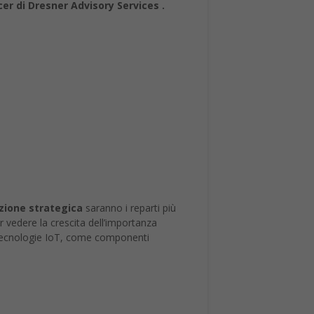
er di Dresner Advisory Services .
azione strategica
saranno i reparti più
er vedere la crescita dell’importanza
le tecnologie IoT, come componenti