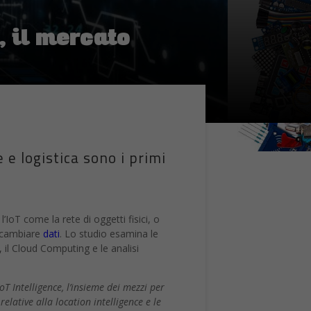
, il mercato
 e logistica sono i primi
l’IoT come la rete di oggetti fisici, o
 scambiare
dati
. Lo studio esamina le
i, il Cloud Computing e le analisi
T Intelligence, l’insieme dei mezzi per
lative alla location intelligence e le