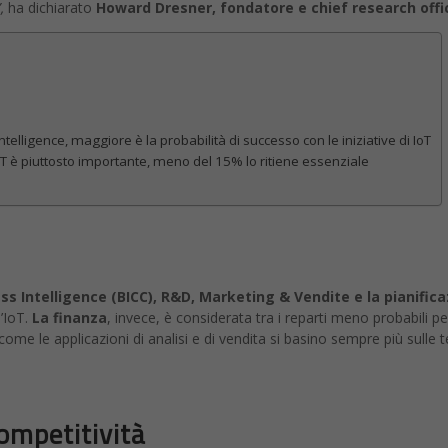
,
ha dichiarato
Howard Dresner, fondatore e chief research offic
telligence, maggiore è la probabilità di successo con le iniziative di IoT
’IoT è piuttosto importante, meno del 15% lo ritiene essenziale
ss Intelligence (BICC), R&D, Marketing & Vendite e la pianific
’IoT.
La finanza
, invece, è considerata tra i reparti meno probabili p
 come le applicazioni di analisi e di vendita si basino sempre più sul
competitività