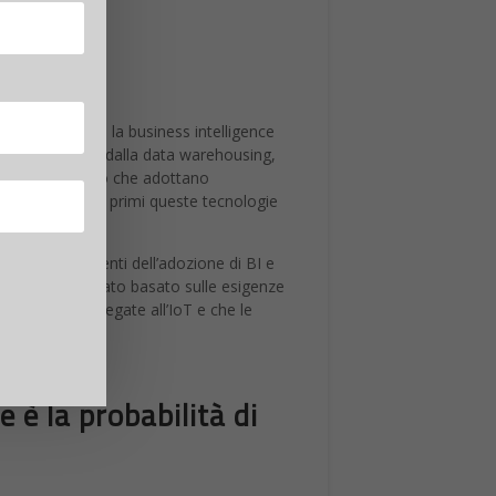
 in streaming e la business intelligence
ntaggi derivanti dalla data warehousing,
llati, che coloro che adottano
 adottano fra i primi queste tecnologie
zatori più potenti dell’adozione di BI e
 valore differenziato basato sulle esigenze
le tecnologie legate all’IoT e che le
 è la probabilità di