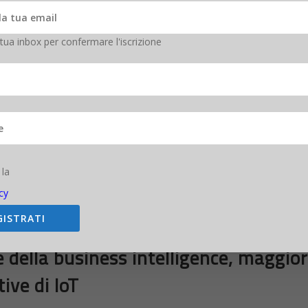
 tua inbox per confermare l'iscrizione
recocemente sostengono che la location intelligence, l’analisi dei dati
 commerciale; al contrario, gli stessi non si aspettano significativi va
emente con altri studi precedenti, sia la base più ampia degli interpe
olta importanza sulla reportistica e le dashboard; inoltre coloro che
visualizzazione.
elligence (BICC), le catene di produzione e fornitura sono tra i cataliz
 la
 adozione della BI, maggiore è il potenziale per l’IoT di fornire un alto
nificazione strategica sono anche aree chiave fra coloro che avallano 
cy
GISTRATI
 della business intelligence, maggiore
tive di IoT