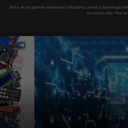
redazione@digitalic.it
Noi e alcuni partner selezionati utilizziamo cookie o tecnologie sim
sul nostro sito. Puoi a
Hardware & Software
D