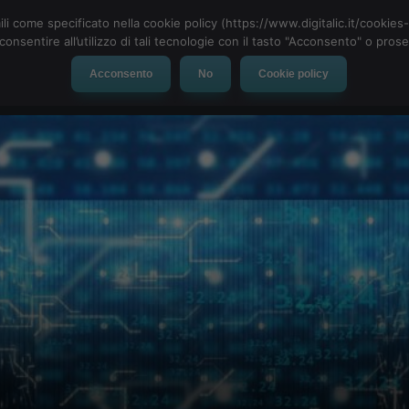
ili come specificato nella cookie policy (https://www.digitalic.it/cookie
cconsentire all’utilizzo di tali tecnologie con il tasto "Acconsento" o pro
Acconsento
No
Cookie policy
evice
Social Network
App
Automotive
Tech-News