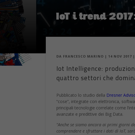
IoT i trend 2017
DA
FRANCESCO MARINO
|
14 NOV 2017
Iot Intelligence: produzion
quattro settori che domina
Pubblicato lo studio della
Dresner Adviso
“cose”, integrate con elettronica, softwa
principali tecnologie correlate come l’inte
avanzate e predittive dei Big Data.
“Anche se siamo ancora ai primi giorni del
comprendere e sfruttare i dati di IoT, sar