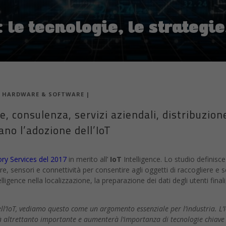
: le tecnologie, le strategie
|
HARDWARE & SOFTWARE
|
e, consulenza, servizi aziendali, distribuzione
no l’adozione dell’IoT
ry Services del 2017
in merito all’
IoT
Intelligence. Lo studio definisce 
re, sensori e connettività per consentire agli oggetti di raccogliere e
lligence nella localizzazione, la preparazione dei dati degli utenti final
l’IoT, vediamo questo come un argomento essenziale per l’industria. L’Io
à altrettanto importante e aumenterà l’importanza di tecnologie chiave re