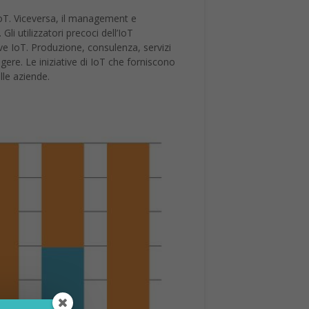
’IoT. Viceversa, il management e
li utilizzatori precoci dell’IoT
ive IoT. Produzione, consulenza, servizi
ngere. Le iniziative di IoT che forniscono
lle aziende.