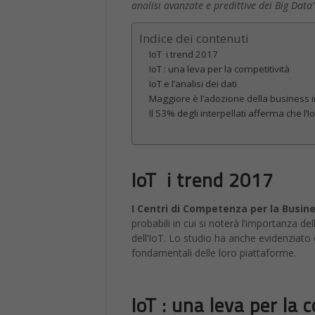
analisi avanzate e predittive dei Big Data”
Indice dei contenuti
IoT i trend 2017
IoT : una leva per la competitività
IoT e l’analisi dei dati
Maggiore è l’adozione della business in
Il 53% degli interpellati afferma che l
IoT i trend 2017
I Centri di Competenza per la Busine
probabili in cui si noterà l’importanza dell
dell’IoT. Lo studio ha anche evidenziato
fondamentali delle loro piattaforme.
IoT : una leva per la 