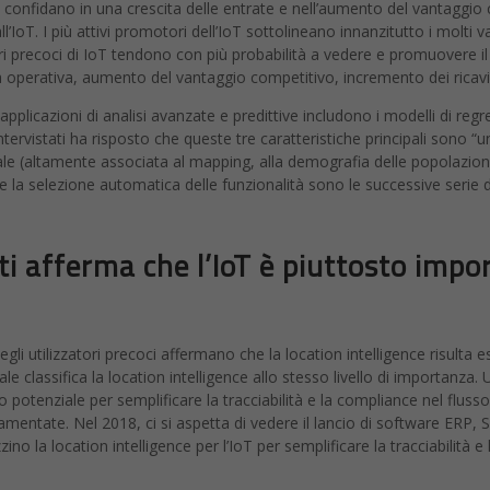
ess confidano in una crescita delle entrate e nell’aumento del vantaggio
 all’IoT. I più attivi promotori dell’IoT sottolineano innanzitutto i molti 
zatori precoci di IoT tendono con più probabilità a vedere e promuovere il 
a operativa, aumento del vantaggio competitivo, incremento dei ricavi 
r applicazioni di analisi avanzate e predittive includono i modelli di regre
ntervistati ha risposto che queste tre caratteristiche principali sono “u
ziale (altamente associata al mapping, alla demografia delle popolazioni
la selezione automatica delle funzionalità sono le successive serie di 
lati afferma che l’IoT è piuttosto imp
degli utilizzatori precoci affermano che la location intelligence risulta
e classifica la location intelligence allo stesso livello di importanza. 
suo potenziale per semplificare la tracciabilità e la compliance nel flusso
amentate. Nel 2018, ci si aspetta di vedere il lancio di software ER
ino la location intelligence per l’IoT per semplificare la tracciabilità e