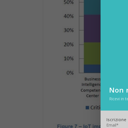
Non r
Ricevi in t
Iscrizione
Email*