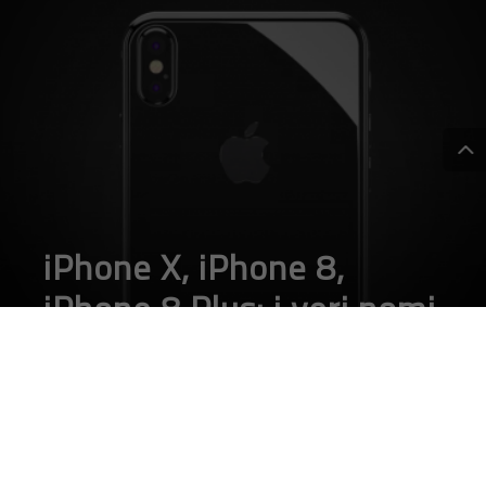
iPhone X, iPhone 8,
iPhone 8 Plus: i veri nomi
rivelati dal firmware di
iOS