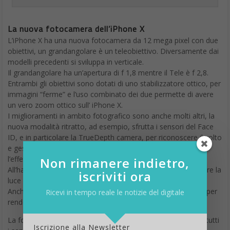
La nuova fotocamera dell’iPhone X
L’iPhone X ha una nuova fotocamera da 12 mega pixel con due
obiettivi, un grandangolare è un teleobiettivo. Diversamente dai
modelli precedenti si sviluppa in verticale.
Il grandangolare ha un’apertura di f 1,8 mentre il Tele è f 2,8.
Entrambi gli obiettivi sono dotati di uno stabilizzatore ottico, per
immagini “ferme” e l’uso combinato dei due permette di avere
un vero zoom ottico sull’ iPhone X.
I miglioramenti in ambito fotografico sono anche molti altri, la
nuova modalità ritratto, ad esempio, sfrutta i sensori del Face
ID, e in particolare la TrueDepth camera, per riconoscere il volto
e gestire la luce quasi come in un vero studio fotografico,
l’effetto è sbalorditivo.
Non rimanere indietro,
All’hardware si aggiunge l’intelligenza artificiale e si può gestire la
iscriviti ora
luce con i nuovi filtri in maniera inedita per il telefonino.
Anche il flash è completamente nuovo ed è dotato di 4 led, per
Ricevi in tempo reale le notizie del digitale
rendere la luce ancora più naturale.
La fotocamera frontale vanta un sensore da 7 Megapixel e tutti
Iscrizione alla Newsletter