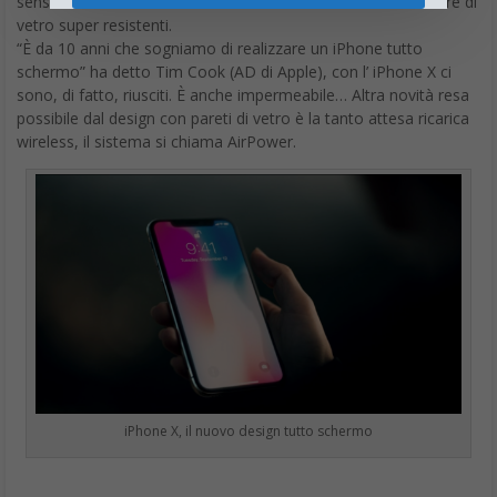
sensori. I lati sono arrotondati e davanti e dietro ha due lastre di
vetro super resistenti.
“È da 10 anni che sogniamo di realizzare un iPhone tutto
schermo” ha detto Tim Cook (AD di Apple), con l’ iPhone X ci
sono, di fatto, riusciti. È anche impermeabile… Altra novità resa
possibile dal design con pareti di vetro è la tanto attesa ricarica
wireless, il sistema si chiama AirPower.
iPhone X, il nuovo design tutto schermo